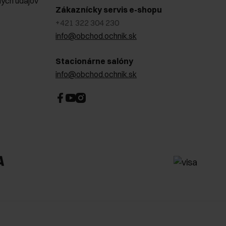
ých údajov
Zákaznícky servis e-shopu
+421 322 304 230
info@obchod.ochnik.sk
Stacionárne salóny
info@obchod.ochnik.sk