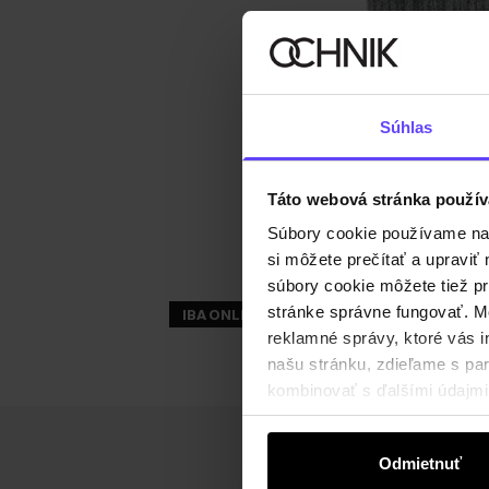
Súhlas
Táto webová stránka použív
Súbory cookie používame na s
si môžete prečítať a upravi
súbory cookie môžete tiež pr
stránke správne fungovať. Mo
IBA ONLINE
reklamné správy, ktoré vás i
našu stránku, zdieľame s part
kombinovať s ďalšími údajmi, 
Odmietnuť