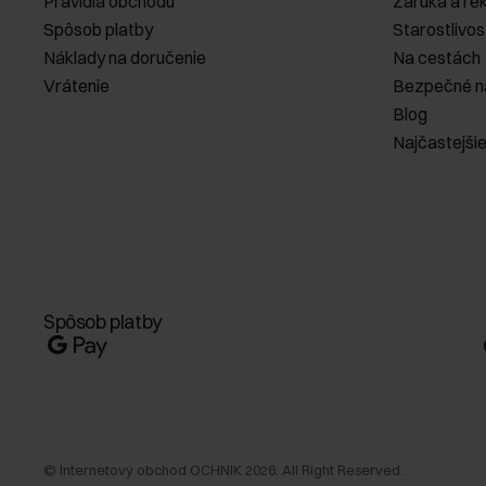
Pravidlá obchodu
Záruka a re
Spôsob platby
Starostlivos
Náklady na doručenie
Na cestách
Vrátenie
Bezpečné n
Blog
Najčastejši
Spôsob platby
©
Internetový obchod OCHNIK
2026
. All Right Reserved.