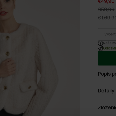
€49,90
€59,90
€169,9
Vybert
Naša mo
Odoslan
Popis p
Detaily
Zloženi