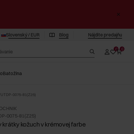
Slovenský / EUR
Blog
Nájdite predajňu
0
0
vo
Batožina
 FUTDP-0075-81(Z25)
 OCHNIK
DP-0075-81(Z25)
krátky kožuch v krémovej farbe