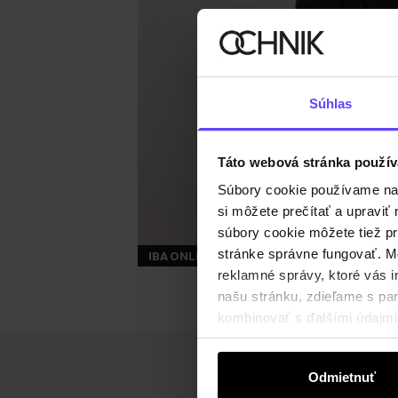
Súhlas
Táto webová stránka použív
Súbory cookie používame na s
si môžete prečítať a upravi
súbory cookie môžete tiež pr
stránke správne fungovať. Mo
IBA ONLINE
reklamné správy, ktoré vás i
našu stránku, zdieľame s part
kombinovať s ďalšími údajmi, 
Odmietnuť