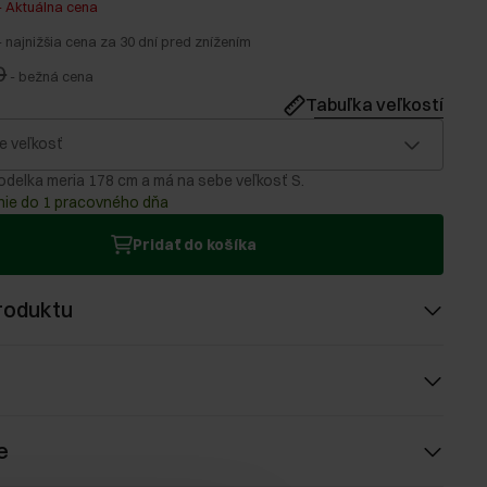
-
Aktuálna cena
-
najnižšia cena za 30 dní pred znížením
0
-
bežná cena
Tabuľka veľkostí
e veľkosť
delka meria 178 cm a má na sebe veľkosť S.
ie do 1 pracovného dňa
Pridať do košíka
roduktu
e