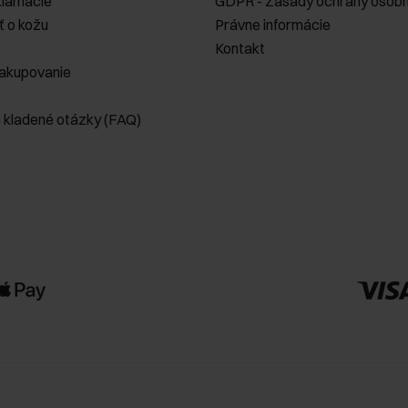
klamácie
GDPR - Zásady ochrany osobn
ť o kožu
Právne informácie
Kontakt
akupovanie
e kladené otázky (FAQ)