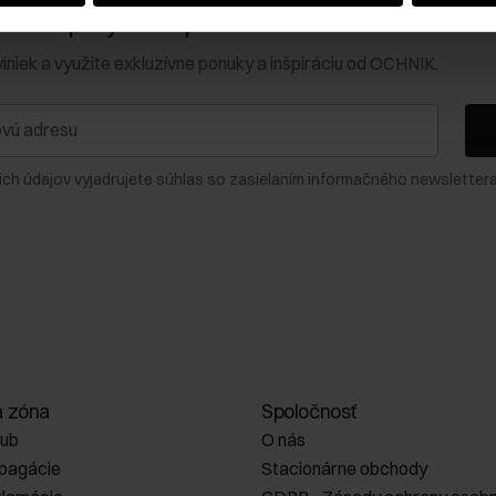
0 € na prvý nákup!
viniek a využite exkluzívne ponuky a inšpiráciu od OCHNIK.
ich údajov vyjadrujete súhlas so zasielaním informačného newslettera
a zóna
Spoločnosť
lub
O nás
opagácie
Stacionárne obchody