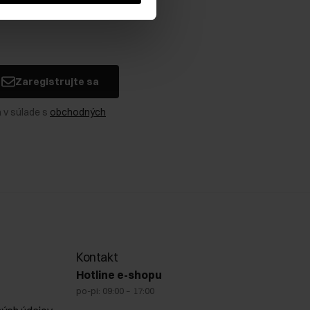
Zaregistrujte sa
 v súlade s
obchodných
Kontakt
Hotline e-shopu
po-pi: 09:00 – 17:00