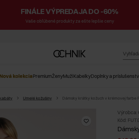
FINÁLE VÝPREDAJA DO -60%
Vaše obľúbené produkty za ešte lepšie ceny
Nová kolekcia
Premium
Ženy
Muži
Kabelky
Doplnky a príslušenst
kabáty
Umelé kožušiny
Dámsky krátky kožuch v krémovej farbe
Výrobca:
Kód: FUT
Dámsky 