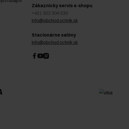
ých údajov
Zákaznícky servis e-shopu
+421 322 304 230
info@obchod.ochnik.sk
Stacionárne salóny
info@obchod.ochnik.sk