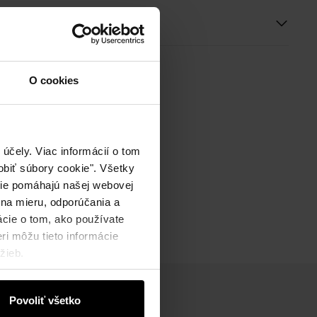
ie
O cookies
účely. Viac informácií o tom
biť súbory cookie". Všetky
okie pomáhajú našej webovej
 na mieru, odporúčania a
ácie o tom, ako používate
ri môžu tieto informácie
žieb.
Povoliť všetko