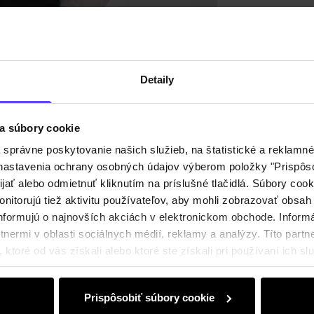
Recenz
Detaily
a súbory cookie
právne poskytovanie našich služieb, na štatistické a reklamné 
ť nastavenia ochrany osobných údajov výberom položky "Prispôso
ijať alebo odmietnuť kliknutím na príslušné tlačidlá. Súbory co
nitorujú tiež aktivitu používateľov, aby mohli zobrazovať obsah
nformujú o najnovších akciách v elektronickom obchode. Inform
nermi v oblasti sociálnych médií, reklamy a analýzy. Títo partne
ktoré od vás získali alebo ktoré ste získali pri používaní ich slu
Prispôsobiť súbory cookie