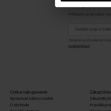
Získajte zľavu 1
Prihláste sa na odber no
Zadaním a schválením svoj
podmienkach
.
Online nakupovanie
Zákazníck
Spravovať súbory cookie
Zákazníky k
O obchode
Pravidlá pr