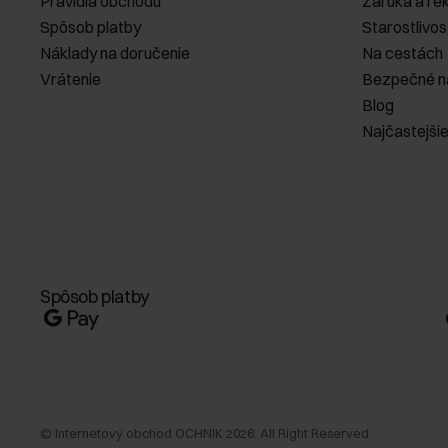
Pravidlá obchodu
Záruka a re
Spôsob platby
Starostlivos
Náklady na doručenie
Na cestách
Vrátenie
Bezpečné n
Blog
Najčastejši
Spôsob platby
©
Internetový obchod OCHNIK
2026
. All Right Reserved.