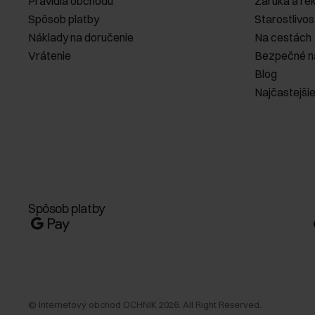
Pravidlá obchodu
Záruka a re
Spôsob platby
Starostlivos
Náklady na doručenie
Na cestách
Vrátenie
Bezpečné n
Blog
Najčastejši
Spôsob platby
©
Internetový obchod OCHNIK
2026
. All Right Reserved.