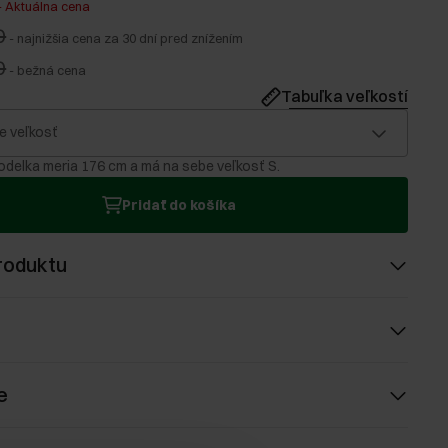
-
Aktuálna cena
0
-
najnižšia cena za 30 dní pred znížením
0
-
bežná cena
Tabuľka veľkostí
e veľkosť
delka meria 176 cm a má na sebe veľkosť S.
Pridať do košíka
roduktu
e