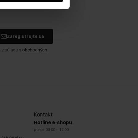
Zaregistrujte sa
 v súlade s
obchodných
Kontakt
Hotline e-shopu
po-pi: 09:00 – 17:00