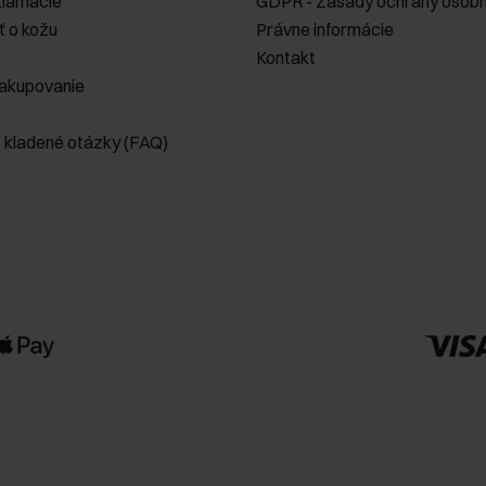
klamácie
GDPR - Zásady ochrany osobn
ť o kožu
Právne informácie
Kontakt
akupovanie
e kladené otázky (FAQ)