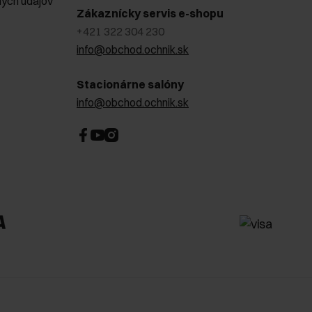
ých údajov
Zákaznícky servis e-shopu
+421 322 304 230
info@obchod.ochnik.sk
Stacionárne salóny
info@obchod.ochnik.sk