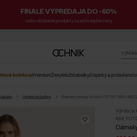
FINÁLE VÝPREDAJA DO -60%
Vaše obľúbené produkty za ešte lepšie ceny
Nová kolekcia
Premium
Ženy
Muži
Kabelky
Doplnky a príslušenst
kabáty
Umelé kožušiny
Dámsky hnedý kožuch FUTDP-0063-89(Z
Výrobca:
Kód: FUT
Dámsky