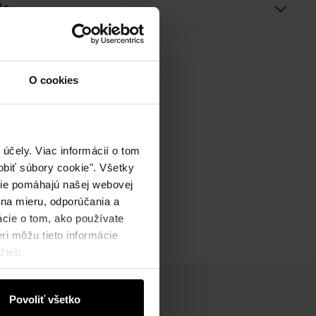
ie
O cookies
účely. Viac informácií o tom
biť súbory cookie". Všetky
okie pomáhajú našej webovej
 na mieru, odporúčania a
ácie o tom, ako používate
ri môžu tieto informácie
žieb.
Povoliť všetko