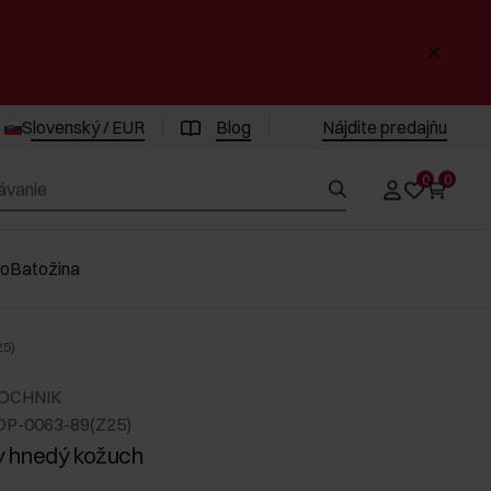
Slovenský / EUR
Blog
Nájdite predajňu
0
0
vo
Batožina
25)
 OCHNIK
DP-0063-89(Z25)
 hnedý kožuch