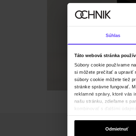
Súhlas
Táto webová stránka použív
Súbory cookie používame na s
si môžete prečítať a upravi
súbory cookie môžete tiež pr
stránke správne fungovať. Mo
reklamné správy, ktoré vás i
našu stránku, zdieľame s part
kombinovať s ďalšími údajmi, 
Odmietnuť