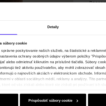
Recenz
Detaily
a súbory cookie
právne poskytovanie našich služieb, na štatistické a reklamné 
ť nastavenia ochrany osobných údajov výberom položky "Prispôso
ijať alebo odmietnuť kliknutím na príslušné tlačidlá. Súbory co
nitorujú tiež aktivitu používateľov, aby mohli zobrazovať obsah
nformujú o najnovších akciách v elektronickom obchode. Inform
nermi v oblasti sociálnych médií, reklamy a analýzy. Títo partne
ktoré od vás získali alebo ktoré ste získali pri používaní ich slu
Prispôsobiť súbory cookie