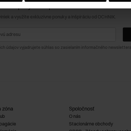
0 € na prvý nákup!
viniek a využite exkluzívne ponuky a inšpiráciu od OCHNIK.
ich údajov vyjadrujete súhlas so zasielaním informačného newslettera
a zóna
Spoločnosť
lub
O nás
opagácie
Stacionárne obchody