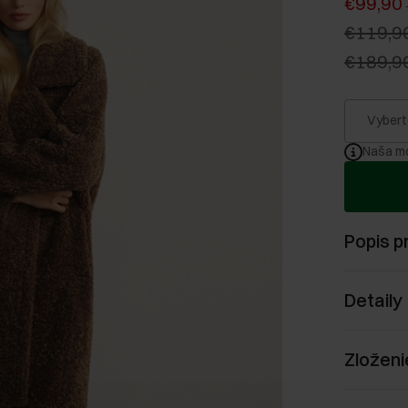
€99,90
€119,9
€189,9
Vybert
Naša mo
Popis p
Detaily
Zloženi