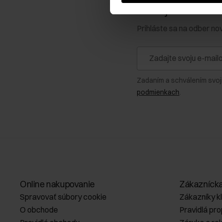
Získajte zľavu 1
Prihláste sa na odber no
Zadaním a schválením svoj
podmienkach
.
Online nakupovanie
Zákazníck
Spravovať súbory cookie
Zákazníky k
O obchode
Pravidlá pr