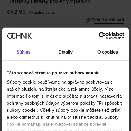
Dámsky Hnedý kožený opasok
€42,90
-
Aktuálna cena
Tabuľka veľkostí
Vyberte veľkosť
Odoslanie do 1 pracovného dňa
Popis produktu
Súhlas
Detaily
O cookies
Detaily
Táto webová stránka používa súbory cookie
Súbory cookie používame na správne poskytovanie
našich služieb, na štatistické a reklamné účely. Viac
Zloženie a rozmery
informácií o tom si môžete prečítať a upraviť nastavenia
ochrany osobných údajov výberom položky "Prispôsobiť
Recenzie
súbory cookie". Všetky súbory cookie môžete tiež prijať
alebo odmietnuť kliknutím na príslušné tlačidlá. Súbory
cookie pomáhajú našej webovej stránke správne
fungovať. Monitorujú tiež aktivitu používateľov, aby mohli