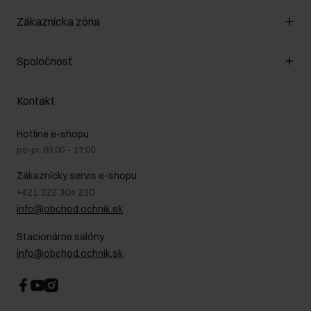
Spravovať súbory cookie
Zákaznícka zóna
O obchode
Pravidlá obchodu
Zákazníky klub
Spoločnosť
Spôsob platby
Pravidlá propagácie
Náklady na doručenie
Záruka a reklamácie
O nás
Vrátenie
Kontakt
Starostlivosť o kožu
Stacionárne obchody
Na cestách
GDPR - Zásady ochrany osobných údajov
Hotline e-shopu
Bezpečné nakupovanie
Právne informácie
po-pi: 09:00 – 17:00
Blog
Kontakt
Najčastejšie kladené otázky (FAQ)
Zákaznícky servis e-shopu
+421 322 304 230
info@obchod.ochnik.sk
Stacionárne salóny
info@obchod.ochnik.sk