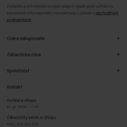
Zadaním a schválením svojich údajov vyjadrujete súhlas so
zasielaním informačného newslettera v súlade s
obchodných
podmienkach
.
Online nakupovanie
Spravovať súbory cookie
Zákaznícka zóna
O obchode
Pravidlá obchodu
Zákazníky klub
Spoločnosť
Spôsob platby
Pravidlá propagácie
Náklady na doručenie
Záruka a reklamácie
O nás
Vrátenie
Kontakt
Starostlivosť o kožu
Stacionárne obchody
Na cestách
GDPR - Zásady ochrany osobných údajov
Hotline e-shopu
Bezpečné nakupovanie
Právne informácie
po-pi: 09:00 – 17:00
Blog
Kontakt
Najčastejšie kladené otázky (FAQ)
Zákaznícky servis e-shopu
+421 322 304 230