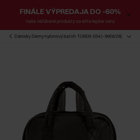
FINÁLE VÝPREDAJA DO -60%
Vaše obľúbené produkty za ešte lepšie ceny
Dámsky čierny nylonový batoh TOREN-0341-99(W26)