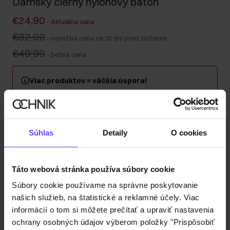
Dámsky čierny nylonový batoh
€24,90
-
Aktuálna cena
€32,90
-
najnižšia cena za 30 dní pred znížením
€49,90
-
bežná cena
Viac produktov = väčšia úspora!
Kúpte si minimálne 2 kusy z kategórie kabeliek, kufrov
alebo cestovných kozmetických taštičiek a získajte 30
% zľavu na druhý a každý ďalší kus! Kombinujte
ľubovoľne – zľava sa automaticky započítava v košíku.
Súhlas
Detaily
O cookies
Odoslanie do 1 pracovného dňa
Táto webová stránka používa súbory cookie
Popis produktu
Súbory cookie používame na správne poskytovanie
našich služieb, na štatistické a reklamné účely. Viac
Detaily
informácií o tom si môžete prečítať a upraviť nastavenia
ochrany osobných údajov výberom položky "Prispôsobiť