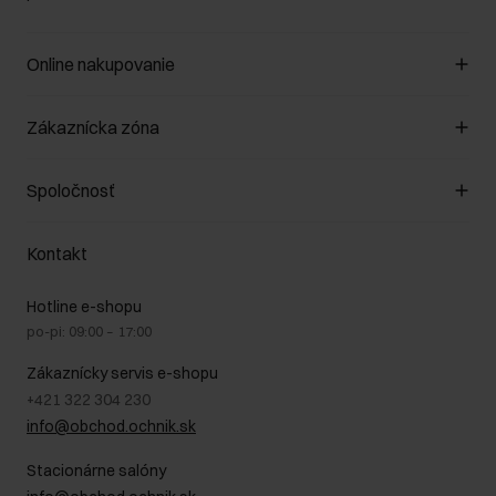
Online nakupovanie
Spravovať súbory cookie
Zákaznícka zóna
O obchode
Pravidlá obchodu
Zákazníky klub
Spoločnosť
Spôsob platby
Pravidlá propagácie
Náklady na doručenie
Záruka a reklamácie
O nás
Vrátenie
Kontakt
Starostlivosť o kožu
Stacionárne obchody
Na cestách
GDPR - Zásady ochrany osobných údajov
Hotline e-shopu
Bezpečné nakupovanie
Právne informácie
po-pi: 09:00 – 17:00
Blog
Kontakt
Najčastejšie kladené otázky (FAQ)
Zákaznícky servis e-shopu
+421 322 304 230
info@obchod.ochnik.sk
Stacionárne salóny