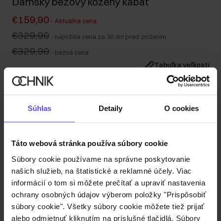
Dámsky béžový kožený kabát
€159,90
-
Aktuálna cena
€329,90
-
najnižšia cena za 30 dní pred znížením
€329,90
-
bežná cena
Tabuľka veľkostí
Vyberte veľkosť
Naša modelka meria 174 cm a má na sebe veľkosť S.
Súhlas
Detaily
O cookies
Odoslanie do 1 pracovného dňa
Popis produktu
Táto webová stránka používa súbory cookie
Súbory cookie používame na správne poskytovanie
Detaily
našich služieb, na štatistické a reklamné účely. Viac
informácií o tom si môžete prečítať a upraviť nastavenia
Zloženie
ochrany osobných údajov výberom položky "Prispôsobiť
súbory cookie". Všetky súbory cookie môžete tiež prijať
alebo odmietnuť kliknutím na príslušné tlačidlá. Súbory