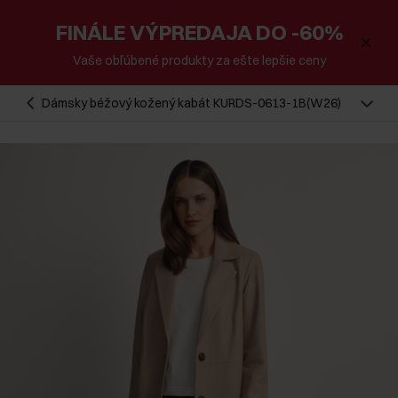
FINÁLE VÝPREDAJA DO -60%
Vaše obľúbené produkty za ešte lepšie ceny
Dámsky béžový kožený kabát KURDS-0613-1B(W26)