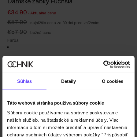
Dámske žabky Fuchsia
€34,90
-
Aktuálna cena
€57,90
-
najnižšia cena za 30 dní pred znížením
€57,90
-
bežná cena
Farba
:
Tabuľka veľkostí
Súhlas
Detaily
O cookies
Vyberte veľkosť
Odoslanie do 1 pracovného dňa
Táto webová stránka používa súbory cookie
Popis produktu
Súbory cookie používame na správne poskytovanie
našich služieb, na štatistické a reklamné účely. Viac
informácií o tom si môžete prečítať a upraviť nastavenia
Detaily
ochrany osobných údajov výberom položky "Prispôsobiť