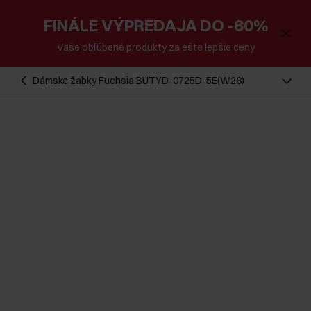
FINÁLE VÝPREDAJA DO -60%
Vaše obľúbené produkty za ešte lepšie ceny
Dámske žabky Fuchsia BUTYD-0725D-5E(W26)