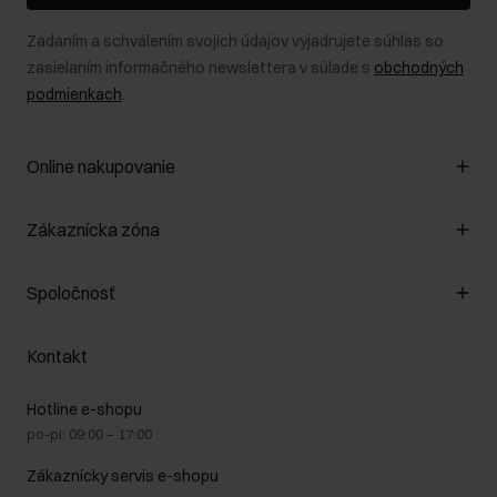
Zadaním a schválením svojich údajov vyjadrujete súhlas so
zasielaním informačného newslettera v súlade s
obchodných
podmienkach
.
Online nakupovanie
Spravovať súbory cookie
Zákaznícka zóna
O obchode
Pravidlá obchodu
Zákazníky klub
Spoločnosť
Spôsob platby
Pravidlá propagácie
Náklady na doručenie
Záruka a reklamácie
O nás
Vrátenie
Kontakt
Starostlivosť o kožu
Stacionárne obchody
Na cestách
GDPR - Zásady ochrany osobných údajov
Hotline e-shopu
Bezpečné nakupovanie
Právne informácie
po-pi: 09:00 – 17:00
Blog
Kontakt
Najčastejšie kladené otázky (FAQ)
Zákaznícky servis e-shopu