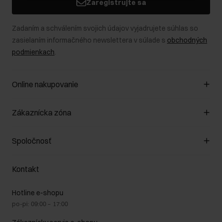
Zaregistrujte sa
Zadaním a schválením svojich údajov vyjadrujete súhlas so
zasielaním informačného newslettera v súlade s
obchodných
podmienkach
.
Online nakupovanie
Spravovať súbory cookie
Zákaznícka zóna
O obchode
Pravidlá obchodu
Zákazníky klub
Spoločnosť
Spôsob platby
Pravidlá propagácie
Náklady na doručenie
Záruka a reklamácie
O nás
Vrátenie
Kontakt
Starostlivosť o kožu
Stacionárne obchody
Na cestách
GDPR - Zásady ochrany osobných údajov
Hotline e-shopu
Bezpečné nakupovanie
Právne informácie
po-pi: 09:00 – 17:00
Blog
Kontakt
Najčastejšie kladené otázky (FAQ)