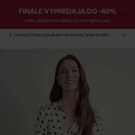
FINÁLE VÝPREDAJA DO -60%
Vaše obľúbené produkty za ešte lepšie ceny
Dámske tričko s bodkami v krémovej farbe KOSDT-
0155-0P(W26)