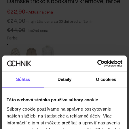
Dámske tričko s bodkami v krémovej farbe
€22,90
-
Aktuálna cena
€24,90
-
najnižšia cena za 30 dní pred znížením
€44,90
-
bežná cena
Farba
:
Tabuľka veľkostí
Súhlas
Detaily
O cookies
Vyberte veľkosť
Naša modelka meria 179 cm a má na sebe veľkosť S.
Odoslanie do 1 pracovného dňa
Táto webová stránka používa súbory cookie
Popis produktu
Súbory cookie používame na správne poskytovanie
našich služieb, na štatistické a reklamné účely. Viac
informácií o tom si môžete prečítať a upraviť nastavenia
Detaily