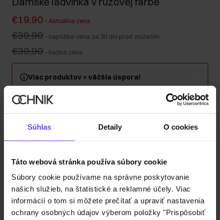
Dámske ľadvinka v ružovej farbe
€19,90
-
Aktuálna cena
€39,90
-
najnižšia cena za 30 dní pred znížením
€39,90
-
bežná cena
Viac produktov = väčšia úspora!
Kúpte si minimálne 2 kusy z kategórie kabeliek, kufrov
alebo cestovných kozmetických taštičiek a získajte 30
% zľavu na druhý a každý ďalší kus! Kombinujte
ľubovoľne – zľava sa automaticky započítava v košíku.
Súhlas
Detaily
O cookies
Odoslanie do 1 pracovného dňa
Táto webová stránka používa súbory cookie
Popis produktu
Súbory cookie používame na správne poskytovanie
našich služieb, na štatistické a reklamné účely. Viac
Detaily
informácií o tom si môžete prečítať a upraviť nastavenia
ochrany osobných údajov výberom položky "Prispôsobiť