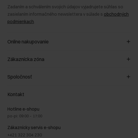
Zadaním a schválením svojich údajov vyjadrujete súhlas so
zasielaním informačného newslettera v súlade s
obchodných
podmienkach
.
Online nakupovanie
Spravovať súbory cookie
Zákaznícka zóna
O obchode
Pravidlá obchodu
Zákazníky klub
Spoločnosť
Spôsob platby
Pravidlá propagácie
Náklady na doručenie
Záruka a reklamácie
O nás
Vrátenie
Kontakt
Starostlivosť o kožu
Stacionárne obchody
Na cestách
GDPR - Zásady ochrany osobných údajov
Hotline e-shopu
Bezpečné nakupovanie
Právne informácie
po-pi: 09:00 – 17:00
Blog
Kontakt
Najčastejšie kladené otázky (FAQ)
Zákaznícky servis e-shopu
+421 322 304 230