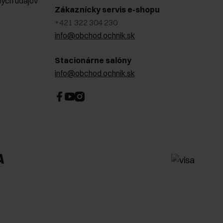
ých údajov
Zákaznícky servis e-shopu
+421 322 304 230
info@obchod.ochnik.sk
Stacionárne salóny
info@obchod.ochnik.sk