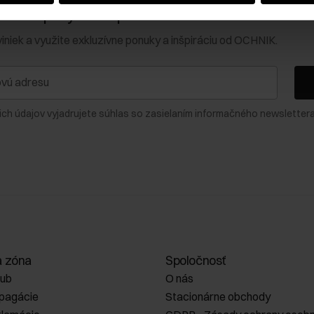
0 € na prvý nákup!
viniek a využite exkluzívne ponuky a inšpiráciu od OCHNIK.
ich údajov vyjadrujete súhlas so zasielaním informačného newslettera
a zóna
Spoločnosť
lub
O nás
opagácie
Stacionárne obchody