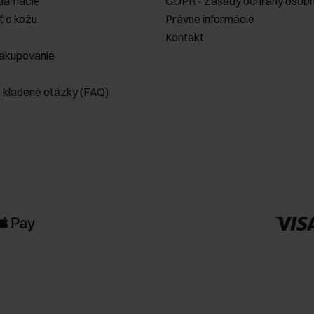
klamácie
GDPR - Zásady ochrany osobn
ť o kožu
Právne informácie
Kontakt
akupovanie
e kladené otázky (FAQ)