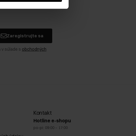
Zaregistrujte sa
 v súlade s
obchodných
Kontakt
Hotline e-shopu
po-pi: 09:00 – 17:00