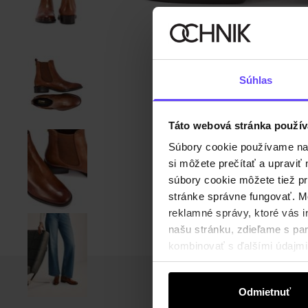
Súhlas
Táto webová stránka použív
Súbory cookie používame na s
si môžete prečítať a upravi
súbory cookie môžete tiež pr
stránke správne fungovať. Mo
reklamné správy, ktoré vás i
našu stránku, zdieľame s part
kombinovať s ďalšími údajmi, 
Odmietnuť