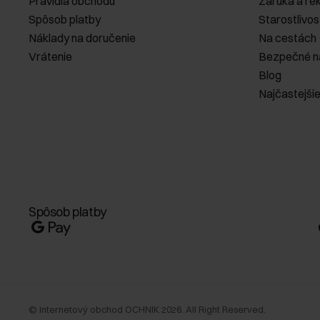
Pravidlá obchodu
Záruka a re
Spôsob platby
Starostlivos
Náklady na doručenie
Na cestách
Vrátenie
Bezpečné n
Blog
Najčastejši
Spôsob platby
©
Internetový obchod OCHNIK
2026
. All Right Reserved.