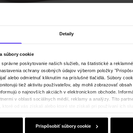
Detaily
a súbory cookie
právne poskytovanie našich služieb, na štatistické a reklamné 
ť nastavenia ochrany osobných údajov výberom položky "Prispôso
ijať alebo odmietnuť kliknutím na príslušné tlačidlá. Súbory co
nitorujú tiež aktivitu používateľov, aby mohli zobrazovať obsah
nformujú o najnovších akciách v elektronickom obchode. Inform
nermi v oblasti sociálnych médií, reklamy a analýzy. Títo partne
ktoré od vás získali alebo ktoré ste získali pri používaní ich slu
Prispôsobiť súbory cookie