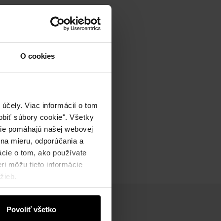
O cookies
účely. Viac informácií o tom
biť súbory cookie". Všetky
okie pomáhajú našej webovej
 na mieru, odporúčania a
ácie o tom, ako používate
ri môžu tieto informácie
žieb.
Povoliť všetko