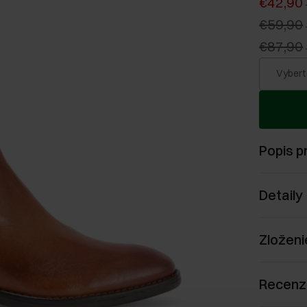
€42,90
€59,90
€87,90
Vybert
Popis p
Detaily
Zloženi
Recenz