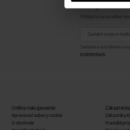
Získajte zľavu 1
Prihláste sa na odber no
Zadaním a schválením svoj
podmienkach
.
Online nakupovanie
Zákazníck
Spravovať súbory cookie
Zákazníky k
O obchode
Pravidlá pr