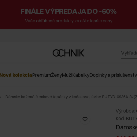
FINÁLE VÝPREDAJA DO -60%
Vaše obľúbené produkty za ešte lepšie ceny
Nová kolekcia
Premium
Ženy
Muži
Kabelky
Doplnky a príslušenst
Dámske kožené členkové topánky v koňakovej farbe BUTYD-0936A-87(
Výrobca:
Kód: BUT
Dámske 