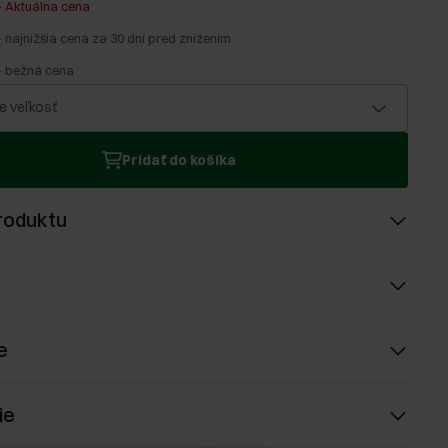
-
Aktuálna cena
-
najnižšia cena za 30 dní pred znížením
-
bežná cena
e veľkosť
Pridať do košíka
roduktu
e
ie