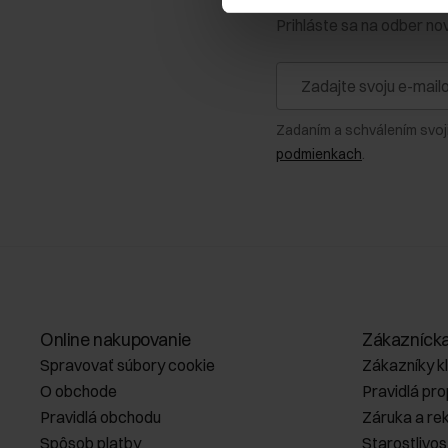
Prihláste sa na odber no
Zadaním a schválením svoj
podmienkach
.
Online nakupovanie
Zákazníck
Spravovať súbory cookie
Zákazníky k
O obchode
Pravidlá pr
Pravidlá obchodu
Záruka a re
Spôsob platby
Starostlivos