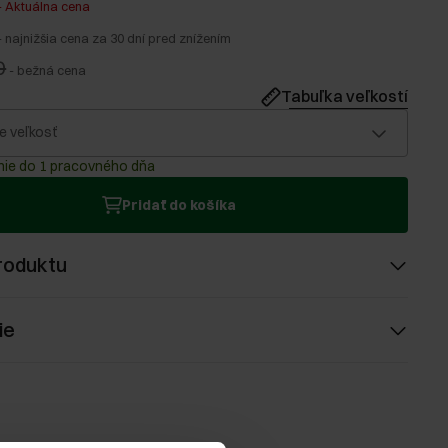
-
Aktuálna cena
-
najnižšia cena za 30 dní pred znížením
0
-
bežná cena
Tabuľka veľkostí
e veľkosť
ie do 1 pracovného dňa
Pridať do košíka
roduktu
ie