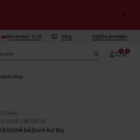
Slovenský / EUR
Blog
Nájdite predajňu
0
0
vo
Batožina
 OCHNIK
DS-0035-1381(W24)
 kožené béžové šortky