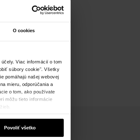
O cookies
účely. Viac informácií o tom
biť súbory cookie". Všetky
okie pomáhajú našej webovej
 na mieru, odporúčania a
ácie o tom, ako používate
ri môžu tieto informácie
žieb.
Povoliť všetko