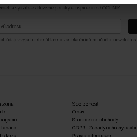
viniek a využite exkluzívne ponuky a inšpiráciu od OCHNIK.
ich údajov vyjadrujete súhlas so zasielaním informačného newslettera
a zóna
Spoločnosť
lub
O nás
opagácie
Stacionárne obchody
klamácie
GDPR - Zásady ochrany osobn
ť o kožu
Právne informácie