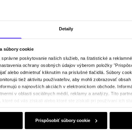
Detaily
a súbory cookie
právne poskytovanie našich služieb, na štatistické a reklamné 
ť nastavenia ochrany osobných údajov výberom položky "Prispôso
ijať alebo odmietnuť kliknutím na príslušné tlačidlá. Súbory co
nitorujú tiež aktivitu používateľov, aby mohli zobrazovať obsah
nformujú o najnovších akciách v elektronickom obchode. Inform
nermi v oblasti sociálnych médií, reklamy a analýzy. Títo partne
ktoré od vás získali alebo ktoré ste získali pri používaní ich slu
Prispôsobiť súbory cookie
0 € na prvý nákup!