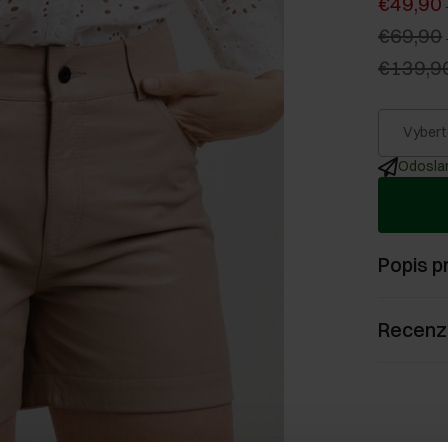
€49,90
€69,90
€139,9
Vybert
Odoslan
Popis p
Recenz