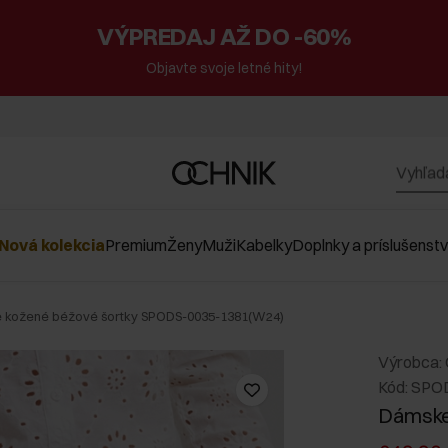
VÝPREDAJ AŽ DO -60%
Objavte svoje letné hity!
Nová kolekcia
Premium
Ženy
Muži
Kabelky
Doplnky a príslušenst
 kožené béžové šortky SPODS-0035-1381(W24)
Výrobca:
Kód: SPO
Dámske