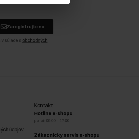
Zaregistrujte sa
 v súlade s
obchodných
Kontakt
Hotline e-shopu
po-pi: 09:00 – 17:00
ých údajov
Zákaznícky servis e-shopu