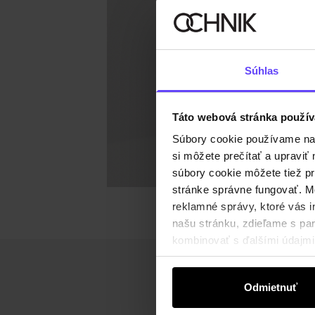
Súhlas
Táto webová stránka použív
Súbory cookie používame na s
si môžete prečítať a upravi
súbory cookie môžete tiež pr
stránke správne fungovať. Mo
reklamné správy, ktoré vás i
našu stránku, zdieľame s part
kombinovať s ďalšími údajmi, 
Odmietnuť
Získajte zľavu 1