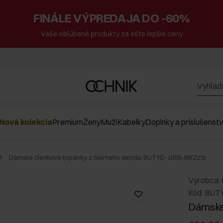
FINÁLE VÝPREDAJA DO -60%
Vaše obľúbené produkty za ešte lepšie ceny
Nová kolekcia
Premium
Ženy
Muži
Kabelky
Doplnky a príslušenst
Dámske členkové topánky z čierneho semišu BUTYD-1009-98(Z25)
Výrobca:
Kód: BUT
Dámske 