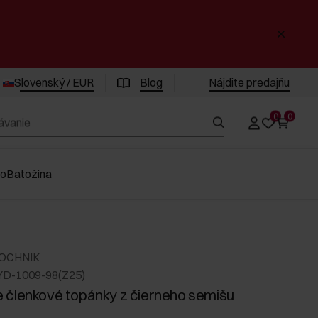
Slovenský / EUR
Blog
Nájdite predajňu
0
0
vo
Batožina
 OCHNIK
YD-1009-98(Z25)
členkové topánky z čierneho semišu