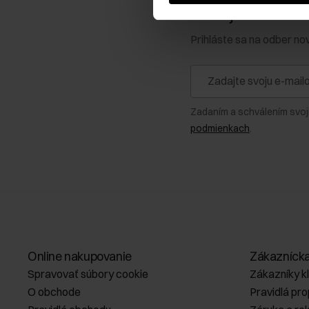
Získajte zľavu 1
Prihláste sa na odber no
Zadaním a schválením svoj
podmienkach
.
Online nakupovanie
Zákazníck
Spravovať súbory cookie
Zákazníky k
O obchode
Pravidlá pr