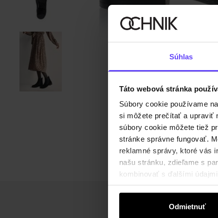
Súhlas
Táto webová stránka použív
Súbory cookie používame na s
si môžete prečítať a upravi
súbory cookie môžete tiež pr
stránke správne fungovať. Mo
reklamné správy, ktoré vás i
našu stránku, zdieľame s part
kombinovať s ďalšími údajmi, 
Odmietnuť