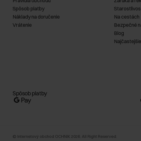
Pravidlá obchodu
Záruka a re
Spôsob platby
Starostlivos
Náklady na doručenie
Na cestách
Vrátenie
Bezpečné n
Blog
Najčastejši
Spôsob platby
©
Internetový obchod OCHNIK
2026
. All Right Reserved.