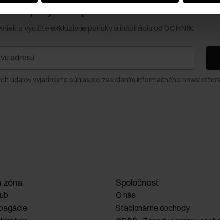
0 € na prvý nákup!
viniek a využite exkluzívne ponuky a inšpiráciu od OCHNIK.
ich údajov vyjadrujete súhlas so zasielaním informačného newslettera
a zóna
Spoločnosť
lub
O nás
opagácie
Stacionárne obchody