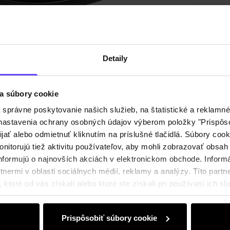
Detaily
a súbory cookie
právne poskytovanie našich služieb, na štatistické a reklamné 
ť nastavenia ochrany osobných údajov výberom položky "Prispôso
ijať alebo odmietnuť kliknutím na príslušné tlačidlá. Súbory co
nitorujú tiež aktivitu používateľov, aby mohli zobrazovať obsah
nformujú o najnovších akciách v elektronickom obchode. Inform
nermi v oblasti sociálnych médií, reklamy a analýzy. Títo partne
ktoré od vás získali alebo ktoré ste získali pri používaní ich slu
Prispôsobiť súbory cookie