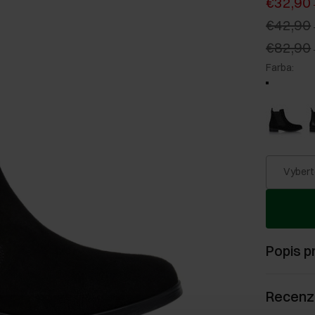
€32,90
€42,90
€82,90
Farba
:
Vybert
Popis p
Recenz