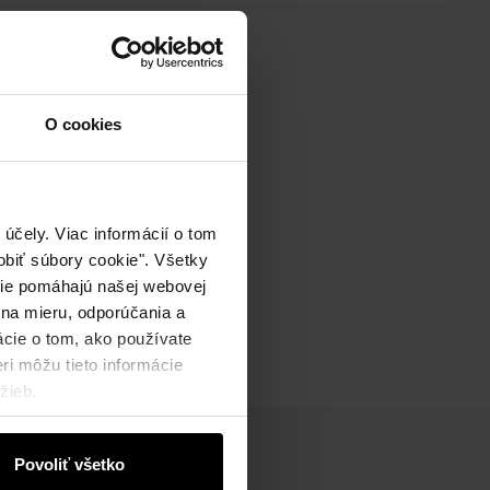
O cookies
účely. Viac informácií o tom
biť súbory cookie". Všetky
okie pomáhajú našej webovej
 na mieru, odporúčania a
ácie o tom, ako používate
ri môžu tieto informácie
žieb.
Povoliť všetko