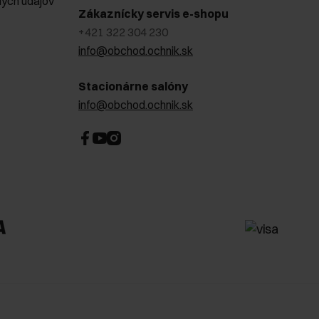
ých údajov
Zákaznícky servis e-shopu
+421 322 304 230
info@obchod.ochnik.sk
Stacionárne salóny
info@obchod.ochnik.sk