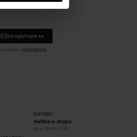
Zaregistrujte sa
 v súlade s
obchodných
Kontakt
Hotline e-shopu
po-pi: 09:00 – 17:00