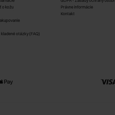
klamácie
GDPR - Zásady ochrany osobn
ť o kožu
Právne informácie
Kontakt
akupovanie
e kladené otázky (FAQ)