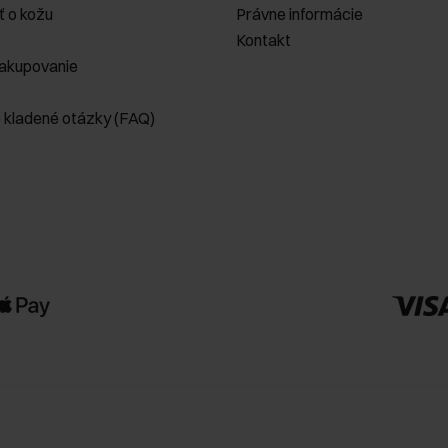
ť o kožu
Právne informácie
Kontakt
akupovanie
e kladené otázky (FAQ)