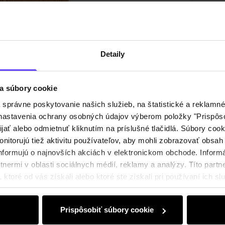
Zloženi
Recenz
Detaily
a súbory cookie
právne poskytovanie našich služieb, na štatistické a reklamné 
ť nastavenia ochrany osobných údajov výberom položky "Prispôso
ijať alebo odmietnuť kliknutím na príslušné tlačidlá. Súbory co
nitorujú tiež aktivitu používateľov, aby mohli zobrazovať obsah
nformujú o najnovších akciách v elektronickom obchode. Inform
nermi v oblasti sociálnych médií, reklamy a analýzy. Títo partne
ktoré od vás získali alebo ktoré ste získali pri používaní ich slu
Prispôsobiť súbory cookie