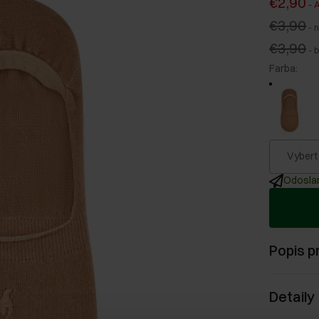
€2,90
-
A
€3,90
-
n
€3,90
-
Farba
:
Vybert
Odoslan
Popis p
Detaily