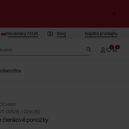
Slovenský / EUR
Blog
Nájdite predajňu
0
0
vo
Batožina
 OCHNIK
DT-0052B-1D(W26)
 členkové ponožky