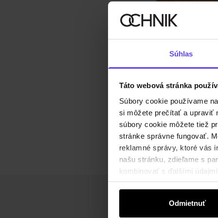
Súhlas
Táto webová stránka použív
Súbory cookie používame na s
si môžete prečítať a upravi
súbory cookie môžete tiež pr
stránke správne fungovať. Mo
reklamné správy, ktoré vás i
našu stránku, zdieľame s part
kombinovať s ďalšími údajmi, 
Odmietnuť