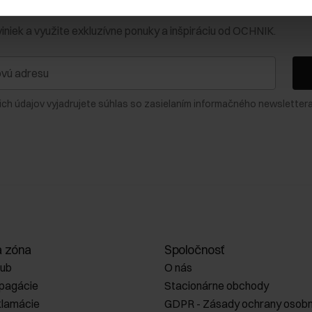
0 € na prvý nákup!
viniek a využite exkluzívne ponuky a inšpiráciu od OCHNIK.
ich údajov vyjadrujete súhlas so zasielaním informačného newslettera
a zóna
Spoločnosť
lub
O nás
opagácie
Stacionárne obchody
klamácie
GDPR - Zásady ochrany osobn