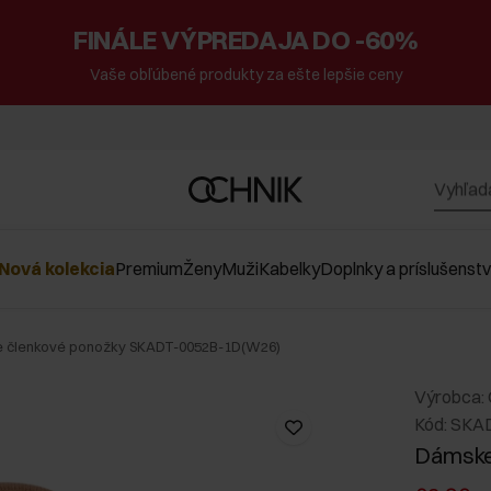
FINÁLE VÝPREDAJA DO -60%
Vaše obľúbené produkty za ešte lepšie ceny
Nová kolekcia
Premium
Ženy
Muži
Kabelky
Doplnky a príslušenst
 členkové ponožky SKADT-0052B-1D(W26)
Výrobca:
Kód: SKA
Dámske