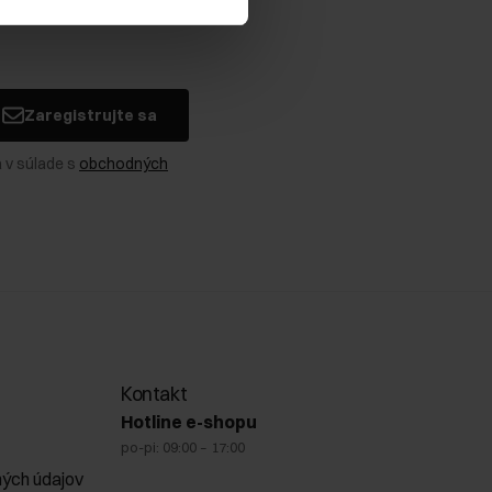
Zaregistrujte sa
 v súlade s
obchodných
Kontakt
Hotline e-shopu
po-pi: 09:00 – 17:00
ých údajov