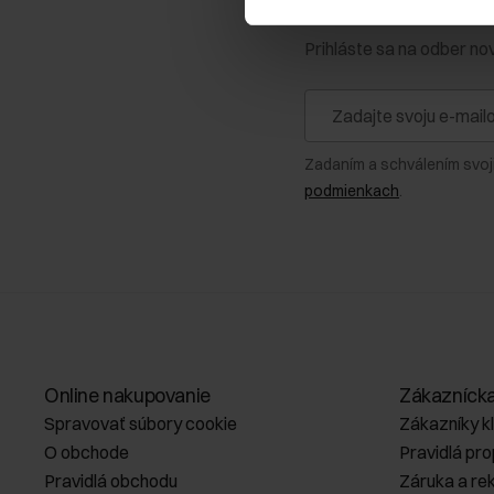
Získajte zľavu 1
Prihláste sa na odber no
Zadaním a schválením svoj
podmienkach
.
Online nakupovanie
Zákazníck
Spravovať súbory cookie
Zákazníky k
O obchode
Pravidlá pr
Pravidlá obchodu
Záruka a re