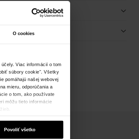
e
ie
O cookies
účely. Viac informácií o tom
biť súbory cookie". Všetky
okie pomáhajú našej webovej
 na mieru, odporúčania a
ácie o tom, ako používate
ri môžu tieto informácie
žieb.
Povoliť všetko