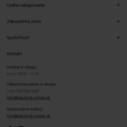
Online nakupovanie
Spravovať súbory cookie
Zákaznícka zóna
O obchode
Pravidlá obchodu
Zákazníky klub
Spoločnosť
Spôsob platby
Pravidlá propagácie
Náklady na doručenie
Záruka a reklamácie
O nás
Vrátenie
Kontakt
Starostlivosť o kožu
Stacionárne obchody
Na cestách
GDPR - Zásady ochrany osobných údajov
Hotline e-shopu
Bezpečné nakupovanie
Právne informácie
po-pi: 09:00 – 17:00
Blog
Kontakt
Najčastejšie kladené otázky (FAQ)
Zákaznícky servis e-shopu
+421 322 304 230
info@obchod.ochnik.sk
Stacionárne salóny
info@obchod.ochnik.sk