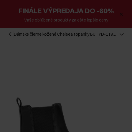
FINÁLE VÝPREDAJA DO -60%
Vaše obľúbené produkty za ešte lepšie ceny
Dámske čierne kožené Chelsea topanky BUTYD-1196-
99(Z25)