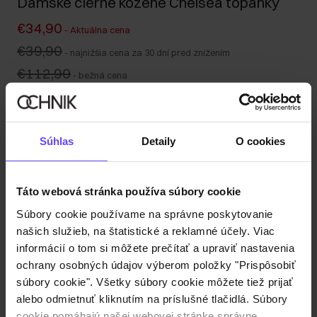
Dámske čierne kožené Chelsea topanky
€34,90
-
Aktuálna cena
€39,90
-
najnižšia cena za 30 dní pred znížením
€112,90
-
bežná cena
Tabuľka veľkostí
Vyberte veľkosť
Súhlas
Detaily
O cookies
Popis produktu
Táto webová stránka používa súbory cookie
Detaily
Súbory cookie používame na správne poskytovanie
našich služieb, na štatistické a reklamné účely. Viac
informácií o tom si môžete prečítať a upraviť nastavenia
Zloženie
ochrany osobných údajov výberom položky "Prispôsobiť
súbory cookie". Všetky súbory cookie môžete tiež prijať
Recenzie
alebo odmietnuť kliknutím na príslušné tlačidlá. Súbory
cookie pomáhajú našej webovej stránke správne