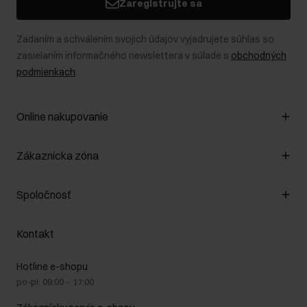
Zaregistrujte sa
Zadaním a schválením svojich údajov vyjadrujete súhlas so
zasielaním informačného newslettera v súlade s
obchodných
podmienkach
.
Online nakupovanie
Spravovať súbory cookie
Zákaznícka zóna
O obchode
Pravidlá obchodu
Zákazníky klub
Spoločnosť
Spôsob platby
Pravidlá propagácie
Náklady na doručenie
Záruka a reklamácie
O nás
Vrátenie
Kontakt
Starostlivosť o kožu
Stacionárne obchody
Na cestách
GDPR - Zásady ochrany osobných údajov
Hotline e-shopu
Bezpečné nakupovanie
Právne informácie
po-pi: 09:00 – 17:00
Blog
Kontakt
Najčastejšie kladené otázky (FAQ)