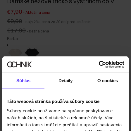
Dámske béžové tričko s výstrihom do V
€7,90
-
Aktuálna cena
€9,90
-
najnižšia cena za 30 dní pred znížením
€17,90
-
bežná cena
Farba
:
Tabuľka veľkostí
Súhlas
Detaily
O cookies
Vyberte veľkosť
Naša modelka je vysoká 176 cm a nosí veľkosť S.
Odoslanie do 1 pracovného dňa
Táto webová stránka používa súbory cookie
Popis produktu
Súbory cookie používame na správne poskytovanie
našich služieb, na štatistické a reklamné účely. Viac
informácií o tom si môžete prečítať a upraviť nastavenia
Detaily