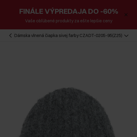
FINÁLE VÝPREDAJA DO -60%
Vaše obľúbené produkty za ešte lepšie ceny
Dámska vlnená čiapka sivej farby CZADT-0205-95(Z25)