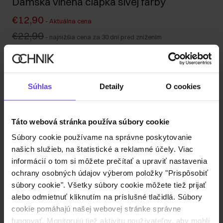
Dámska vlnená čiapka sivej farby
€12,90
-
Aktuálna cena
€22,90
-
najnižšia cena za 30 dní pred znížením
€22,90
-
bežná cena
Odoslanie do 1 pracovného dňa
Popis produktu
Súhlas
Detaily
O cookies
Detaily
Táto webová stránka používa súbory cookie
Súbory cookie používame na správne poskytovanie
Zloženie a rozmery
našich služieb, na štatistické a reklamné účely. Viac
informácií o tom si môžete prečítať a upraviť nastavenia
ochrany osobných údajov výberom položky "Prispôsobiť
Recenzie
súbory cookie". Všetky súbory cookie môžete tiež prijať
alebo odmietnuť kliknutím na príslušné tlačidlá. Súbory
cookie pomáhajú našej webovej stránke správne
fungovať. Monitorujú tiež aktivitu používateľov, aby mohli