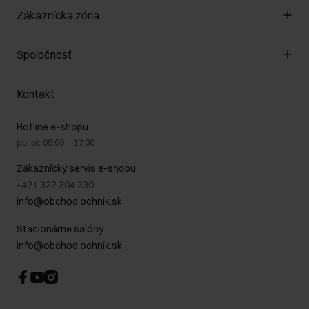
Spravovať súbory cookie
Zákaznícka zóna
O obchode
Pravidlá obchodu
Zákazníky klub
Spoločnosť
Spôsob platby
Pravidlá propagácie
Náklady na doručenie
Záruka a reklamácie
O nás
Vrátenie
Kontakt
Starostlivosť o kožu
Stacionárne obchody
Na cestách
GDPR - Zásady ochrany osobných údajov
Hotline e-shopu
Bezpečné nakupovanie
Právne informácie
po-pi: 09:00 – 17:00
Blog
Kontakt
Najčastejšie kladené otázky (FAQ)
Zákaznícky servis e-shopu
+421 322 304 230
info@obchod.ochnik.sk
Stacionárne salóny
info@obchod.ochnik.sk