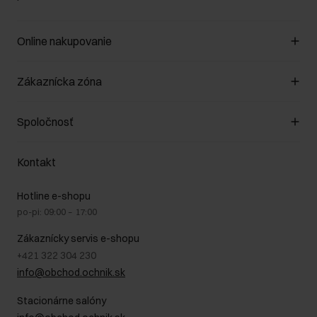
Online nakupovanie
Spravovať súbory cookie
Zákaznícka zóna
O obchode
Pravidlá obchodu
Zákazníky klub
Spoločnosť
Spôsob platby
Pravidlá propagácie
Náklady na doručenie
Záruka a reklamácie
O nás
Vrátenie
Kontakt
Starostlivosť o kožu
Stacionárne obchody
Na cestách
GDPR - Zásady ochrany osobných údajov
Hotline e-shopu
Bezpečné nakupovanie
Právne informácie
po-pi: 09:00 – 17:00
Blog
Kontakt
Najčastejšie kladené otázky (FAQ)
Zákaznícky servis e-shopu
+421 322 304 230
info@obchod.ochnik.sk
Stacionárne salóny