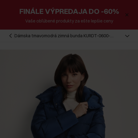
FINÁLE VÝPREDAJA DO -60%
Vaše obľúbené produkty za ešte lepšie ceny
Dámska tmavomodrá zimná bunda KURDT-0600-
69(Z25)