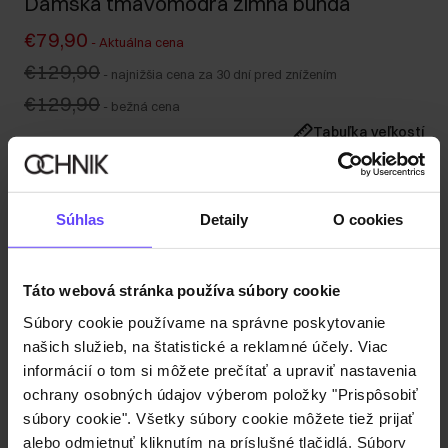
Dámska tmavomodrá zimná bunda
€79,90
-
Aktuálna cena
€129,90
-
najnižšia cena za 30 dní pred znížením
€129,90
-
bežná cena
Tabuľka veľkostí
Vyberte veľkosť
Naša modelka meria 176 cm a má na sebe veľkosť S.
Súhlas
Detaily
O cookies
Odoslanie do 1 pracovného dňa
Popis produktu
Táto webová stránka používa súbory cookie
Súbory cookie používame na správne poskytovanie
Detaily
našich služieb, na štatistické a reklamné účely. Viac
informácií o tom si môžete prečítať a upraviť nastavenia
Zloženie
ochrany osobných údajov výberom položky "Prispôsobiť
súbory cookie". Všetky súbory cookie môžete tiež prijať
alebo odmietnuť kliknutím na príslušné tlačidlá. Súbory