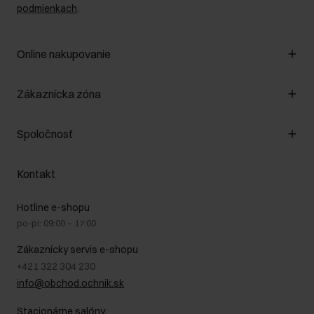
podmienkach
.
Online nakupovanie
Spravovať súbory cookie
Zákaznícka zóna
O obchode
Pravidlá obchodu
Zákazníky klub
Spoločnosť
Spôsob platby
Pravidlá propagácie
Náklady na doručenie
Záruka a reklamácie
O nás
Vrátenie
Kontakt
Starostlivosť o kožu
Stacionárne obchody
Na cestách
GDPR - Zásady ochrany osobných údajov
Hotline e-shopu
Bezpečné nakupovanie
Právne informácie
po-pi: 09:00 – 17:00
Blog
Kontakt
Najčastejšie kladené otázky (FAQ)
Zákaznícky servis e-shopu
+421 322 304 230
info@obchod.ochnik.sk
Stacionárne salóny