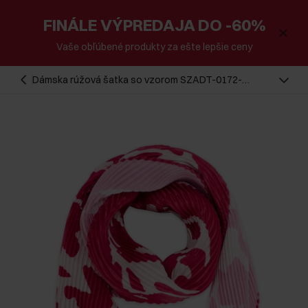
FINÁLE VÝPREDAJA DO -60%
Vaše obľúbené produkty za ešte lepšie ceny
Dámska rúžová šatka so vzorom SZADT-0172-
5P(W26)