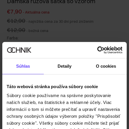
Dámska rúžová šatka so vzorom
€7,90
-
Aktuálna cena
€12,90
-
najnižšia cena za 30 dní pred znížením
€12,90
-
bežná cena
Farba
:
Súhlas
Detaily
O cookies
Odoslanie do 1 pracovného dňa
Popis produktu
Táto webová stránka používa súbory cookie
Súbory cookie používame na správne poskytovanie
Detaily
našich služieb, na štatistické a reklamné účely. Viac
informácií o tom si môžete prečítať a upraviť nastavenia
ochrany osobných údajov výberom položky "Prispôsobiť
Zloženie a rozmery
súbory cookie". Všetky súbory cookie môžete tiež prijať