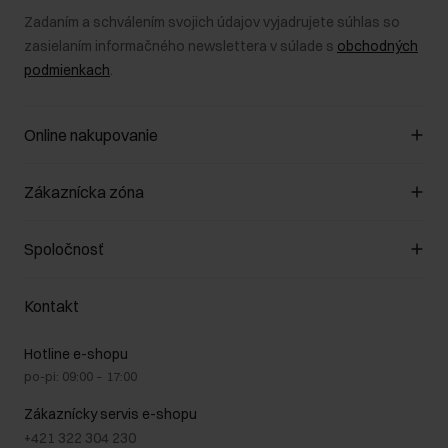
Zadaním a schválením svojich údajov vyjadrujete súhlas so
zasielaním informačného newslettera v súlade s
obchodných
podmienkach
.
Online nakupovanie
Spravovať súbory cookie
Zákaznícka zóna
O obchode
Pravidlá obchodu
Zákazníky klub
Spoločnosť
Spôsob platby
Pravidlá propagácie
Náklady na doručenie
Záruka a reklamácie
O nás
Vrátenie
Kontakt
Starostlivosť o kožu
Stacionárne obchody
Na cestách
GDPR - Zásady ochrany osobných údajov
Hotline e-shopu
Bezpečné nakupovanie
Právne informácie
po-pi: 09:00 – 17:00
Blog
Kontakt
Najčastejšie kladené otázky (FAQ)
Zákaznícky servis e-shopu
+421 322 304 230