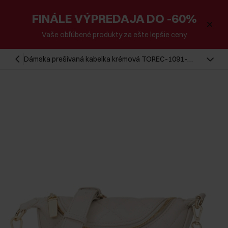
FINÁLE VÝPREDAJA DO -60%
Vaše obľúbené produkty za ešte lepšie ceny
Dámska prešívaná kabelka krémová TOREC-1091-
0B(W26)