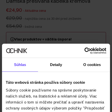
Dámska prešívaná kabelka krémová
€24,90
-
Aktuálna cena
€29,90
-
najnižšia cena za 30 dní pred znížením
€54,90
-
bežná cena
Viac produktov = väčšia úspora!
Kúpte si minimálne 2 kusy z kategórie kabeliek, kufrov
alebo cestovných kozmetických taštičiek a získajte 30
% zľavu na druhý a každý ďalší kus! Kombinujte
ľubovoľne – zľava sa automaticky započítava v košíku.
Súhlas
Detaily
O cookies
Odoslanie do 1 pracovného dňa
Táto webová stránka používa súbory cookie
Popis produktu
Súbory cookie používame na správne poskytovanie
našich služieb, na štatistické a reklamné účely. Viac
Detaily
informácií o tom si môžete prečítať a upraviť nastavenia
ochrany osobných údajov výberom položky "Prispôsobiť