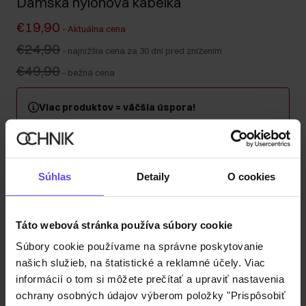
Dámska nylonová kabelka
€19,90
-
Aktuálna cena
€24,90
-
najnižšia cena za 30 dní pred znížením
€49,90
-
bežná cena
Viac produktov = väčšia úspora!
Kúpte si minimálne 2 kusy z kategórie kabeliek, kufrov
alebo cestovných kozmetických taštičiek a získajte 30
% zľavu na druhý a každý ďalší kus! Kombinujte
ľubovoľne – zľava sa automaticky započítava v košíku.
Súhlas
Detaily
O cookies
Odoslanie do 1 pracovného dňa
Táto webová stránka používa súbory cookie
Popis produktu
Súbory cookie používame na správne poskytovanie
našich služieb, na štatistické a reklamné účely. Viac
Detaily
informácií o tom si môžete prečítať a upraviť nastavenia
ochrany osobných údajov výberom položky "Prispôsobiť