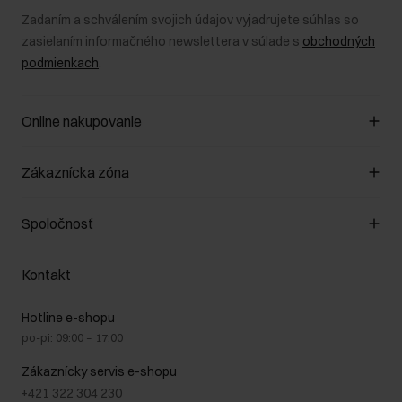
Zadaním a schválením svojich údajov vyjadrujete súhlas so
zasielaním informačného newslettera v súlade s
obchodných
podmienkach
.
Online nakupovanie
Spravovať súbory cookie
Zákaznícka zóna
O obchode
Pravidlá obchodu
Zákazníky klub
Spoločnosť
Spôsob platby
Pravidlá propagácie
Náklady na doručenie
Záruka a reklamácie
O nás
Vrátenie
Kontakt
Starostlivosť o kožu
Stacionárne obchody
Na cestách
GDPR - Zásady ochrany osobných údajov
Hotline e-shopu
Bezpečné nakupovanie
Právne informácie
po-pi: 09:00 – 17:00
Blog
Kontakt
Najčastejšie kladené otázky (FAQ)
Zákaznícky servis e-shopu
+421 322 304 230