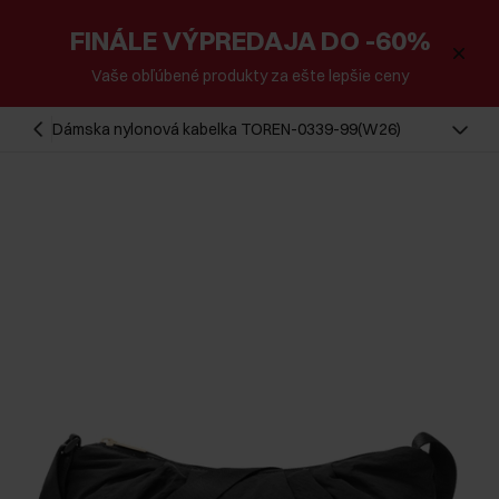
FINÁLE VÝPREDAJA DO -60%
Vaše obľúbené produkty za ešte lepšie ceny
Dámska nylonová kabelka TOREN-0339-99(W26)