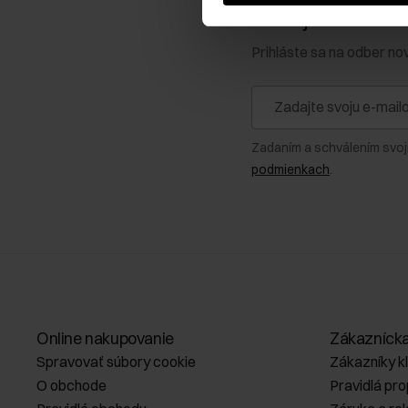
Získajte zľavu 1
Prihláste sa na odber no
Zadaním a schválením svoj
podmienkach
.
Online nakupovanie
Zákazníck
Spravovať súbory cookie
Zákazníky k
O obchode
Pravidlá pr