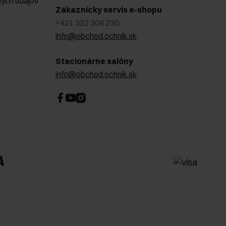
ých údajov
Zákaznícky servis e-shopu
+421 322 304 230
info@obchod.ochnik.sk
Stacionárne salóny
info@obchod.ochnik.sk