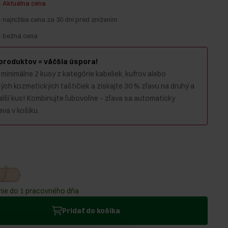
-
Aktuálna cena
-
najnižšia cena za 30 dní pred znížením
-
bežná cena
 produktov = väčšia úspora!
 minimálne 2 kusy z kategórie kabeliek, kufrov alebo
ch kozmetických taštičiek a získajte 30 % zľavu na druhý a
alší kus! Kombinujte ľubovoľne – zľava sa automaticky
va v košíku.
ie do 1 pracovného dňa
Pridať do košíka