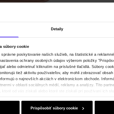
Popis p
Detaily
Detaily
Zloženi
a súbory cookie
právne poskytovanie našich služieb, na štatistické a reklamné 
Recenz
ť nastavenia ochrany osobných údajov výberom položky "Prispôso
ijať alebo odmietnuť kliknutím na príslušné tlačidlá. Súbory co
nitorujú tiež aktivitu používateľov, aby mohli zobrazovať obsah
nformujú o najnovších akciách v elektronickom obchode. Inform
nermi v oblasti sociálnych médií, reklamy a analýzy. Títo partne
ktoré od vás získali alebo ktoré ste získali pri používaní ich slu
Prispôsobiť súbory cookie