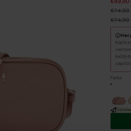
€49,90
€74,90
€74,90
Viac
Kúpte si
cestovný
každý ď
započíta
Farba
:
Odoslan