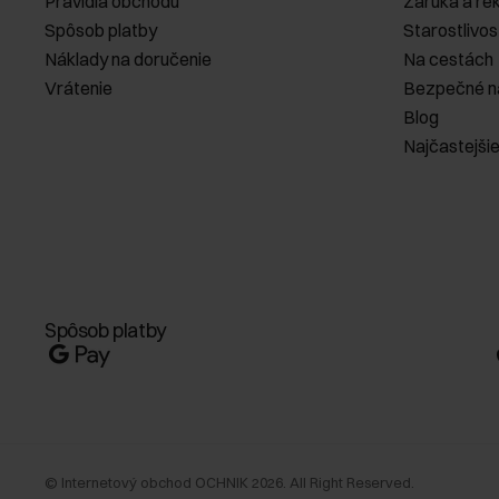
Pravidlá obchodu
Záruka a re
Spôsob platby
Starostlivos
Náklady na doručenie
Na cestách
Vrátenie
Bezpečné n
Blog
Najčastejši
Spôsob platby
©
Internetový obchod OCHNIK
2026
. All Right Reserved.