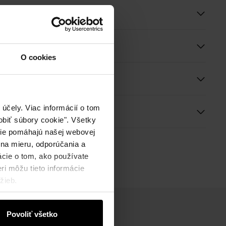
roduktu
O cookies
e a rozmery
účely. Viac informácií o tom
ie
biť súbory cookie". Všetky
okie pomáhajú našej webovej
 na mieru, odporúčania a
ácie o tom, ako používate
ri môžu tieto informácie
žieb.
Povoliť všetko