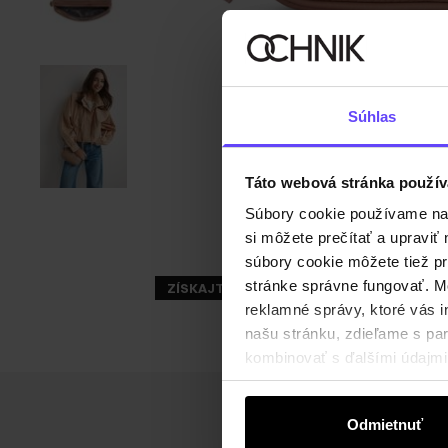
Súhlas
Táto webová stránka použív
Súbory cookie používame na s
si môžete prečítať a upravi
súbory cookie môžete tiež pr
stránke správne fungovať. Mo
ZÍSKAJTE -30%
reklamné správy, ktoré vás i
našu stránku, zdieľame s part
kombinovať s ďalšími údajmi, 
Odmietnuť