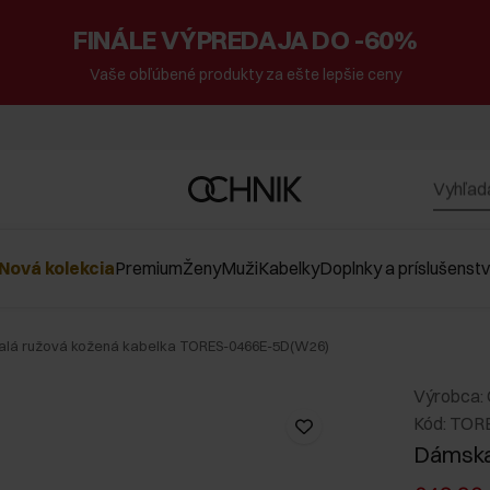
FINÁLE VÝPREDAJA DO -60%
Vaše obľúbené produkty za ešte lepšie ceny
Nová kolekcia
Premium
Ženy
Muži
Kabelky
Doplnky a príslušenst
lá ružová kožená kabelka TORES-0466E-5D(W26)
Výrobca:
Kód: TOR
Dámska