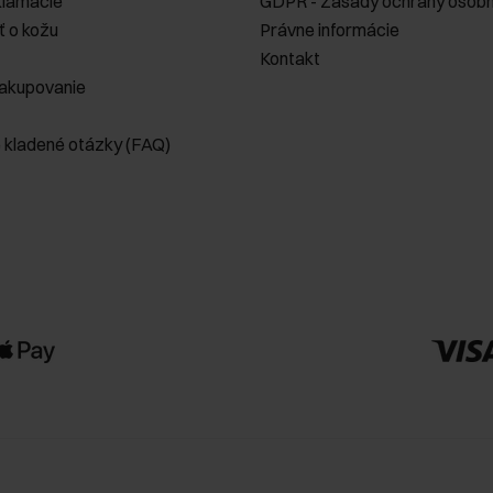
klamácie
GDPR - Zásady ochrany osobn
ť o kožu
Právne informácie
Kontakt
akupovanie
e kladené otázky (FAQ)