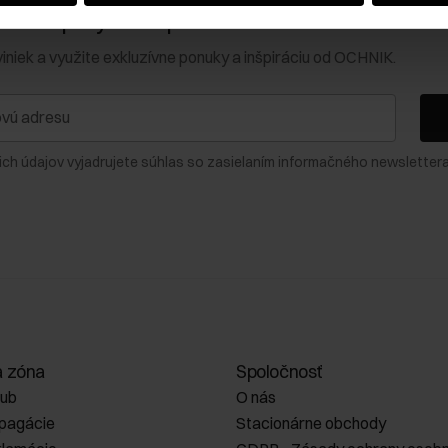
0 € na prvý nákup!
viniek a využite exkluzívne ponuky a inšpiráciu od OCHNIK.
ich údajov vyjadrujete súhlas so zasielaním informačného newslettera
a zóna
Spoločnosť
lub
O nás
opagácie
Stacionárne obchody