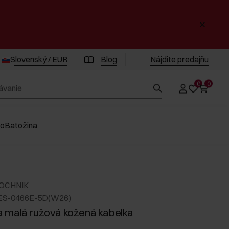
Slovenský / EUR
Blog
Nájdite predajňu
0
0
vo
Batožina
 OCHNIK
ES-0466E-5D(W26)
 malá ružová kožená kabelka