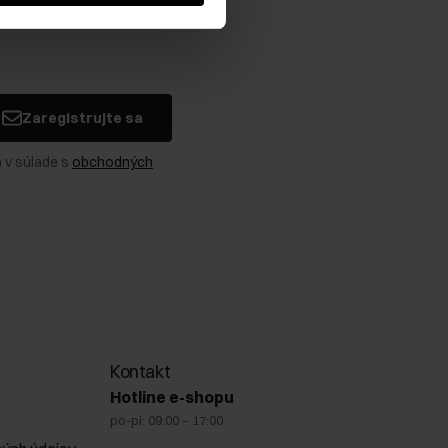
Zaregistrujte sa
 v súlade s
obchodných
Kontakt
Hotline e-shopu
po-pi: 09:00 – 17:00