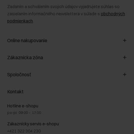
Zadaním a schválením svojich údajov vyjadrujete súhlas so
zasielaním informačného newslettera v súlade s
obchodných
podmienkach
.
Online nakupovanie
Spravovať súbory cookie
Zákaznícka zóna
O obchode
Pravidlá obchodu
Zákazníky klub
Spoločnosť
Spôsob platby
Pravidlá propagácie
Náklady na doručenie
Záruka a reklamácie
O nás
Vrátenie
Kontakt
Starostlivosť o kožu
Stacionárne obchody
Na cestách
GDPR - Zásady ochrany osobných údajov
Hotline e-shopu
Bezpečné nakupovanie
Právne informácie
po-pi: 09:00 – 17:00
Blog
Kontakt
Najčastejšie kladené otázky (FAQ)
Zákaznícky servis e-shopu
+421 322 304 230