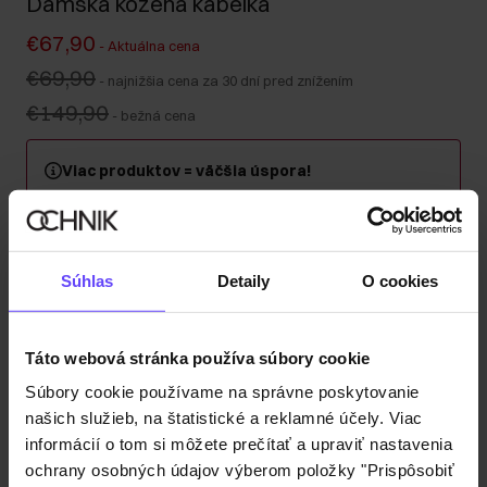
Dámska kožená kabelka
€67,90
-
Aktuálna cena
€69,90
-
najnižšia cena za 30 dní pred znížením
€149,90
-
bežná cena
Viac produktov = väčšia úspora!
Kúpte si minimálne 2 kusy z kategórie kabeliek, kufrov
alebo cestovných kozmetických taštičiek a získajte 30
% zľavu na druhý a každý ďalší kus! Kombinujte
ľubovoľne – zľava sa automaticky započítava v košíku.
Súhlas
Detaily
O cookies
Odoslanie do 1 pracovného dňa
Táto webová stránka používa súbory cookie
Popis produktu
Súbory cookie používame na správne poskytovanie
našich služieb, na štatistické a reklamné účely. Viac
Detaily
informácií o tom si môžete prečítať a upraviť nastavenia
ochrany osobných údajov výberom položky "Prispôsobiť