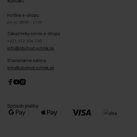
Kontakt
Starostlivosť o kožu
Stacionárne obchody
Na cestách
GDPR - Zásady ochrany osobných údajov
Hotline e-shopu
Bezpečné nakupovanie
Právne informácie
po-pi: 09:00 – 17:00
Blog
Kontakt
Najčastejšie kladené otázky (FAQ)
Zákaznícky servis e-shopu
+421 322 304 230
info@obchod.ochnik.sk
Stacionárne salóny
info@obchod.ochnik.sk
Spôsob platby