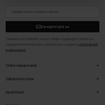
Zaregistrujte sa
Zadaním a schválením svojich údajov vyjadrujete súhlas so
zasielaním informačného newslettera v súlade s
obchodných
podmienkach
.
Online nakupovanie
Spravovať súbory cookie
Zákaznícka zóna
O obchode
Pravidlá obchodu
Zákazníky klub
Spoločnosť
Spôsob platby
Pravidlá propagácie
Náklady na doručenie
Záruka a reklamácie
O nás
Vrátenie