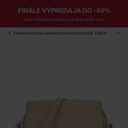
FINÁLE VÝPREDAJA DO -60%
Vaše obľúbené produkty za ešte lepšie ceny
Dámska kožená kabelka crossbody béžová TORES-
0958E-1B(W26)