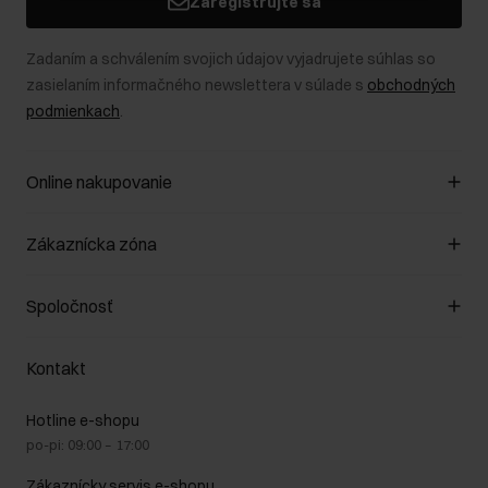
Zaregistrujte sa
Zadaním a schválením svojich údajov vyjadrujete súhlas so
zasielaním informačného newslettera v súlade s
obchodných
podmienkach
.
Online nakupovanie
Spravovať súbory cookie
Zákaznícka zóna
O obchode
Pravidlá obchodu
Zákazníky klub
Spoločnosť
Spôsob platby
Pravidlá propagácie
Náklady na doručenie
Záruka a reklamácie
O nás
Vrátenie
Kontakt
Starostlivosť o kožu
Stacionárne obchody
Na cestách
GDPR - Zásady ochrany osobných údajov
Hotline e-shopu
Bezpečné nakupovanie
Právne informácie
po-pi: 09:00 – 17:00
Blog
Kontakt
Najčastejšie kladené otázky (FAQ)
Zákaznícky servis e-shopu