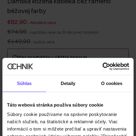
Dámska kožená kabelka cez rameno
béžovej farby
€62,90
-
Aktuálna cena
€74,90
-
najnižšia cena za 30 dní pred znížením
€149,90
-
bežná cena
Viac produktov = väčšia úspora!
Kúpte si minimálne 2 kusy z kategórie kabeliek, kufrov
alebo cestovných kozmetických taštičiek a získajte 30
% zľavu na druhý a každý ďalší kus! Kombinujte
Súhlas
Detaily
O cookies
ľubovoľne – zľava sa automaticky započítava v košíku.
Odoslanie do 1 pracovného dňa
Táto webová stránka používa súbory cookie
Popis produktu
Súbory cookie používame na správne poskytovanie
našich služieb, na štatistické a reklamné účely. Viac
informácií o tom si môžete prečítať a upraviť nastavenia
Detaily