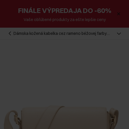
FINÁLE VÝPREDAJA DO -60%
Vaše obľúbené produkty za ešte lepšie ceny
Dámska kožená kabelka cez rameno béžovej farby
TORES-1122E-1B(W26)