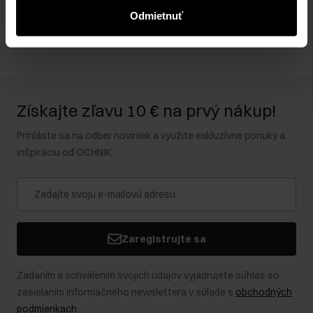
Recenzie
Odmietnuť
Získajte zľavu 10 € na prvý nákup!
Prihláste sa na odber noviniek a využite exkluzívne ponuky a
inšpiráciu od OCHNIK.
Zaregistrujte sa
Zadaním a schválením svojich údajov vyjadrujete súhlas so
zasielaním informačného newslettera v súlade s
obchodných
podmienkach
.