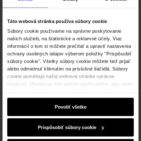
Produkt nie je k dispozícii
Informujte ma o dostupnosti e-mailom.
Táto webová stránka používa súbory cookie
Súbory cookie používame na správne poskytovanie
Vaša e-mailová adresa
našich služieb, na štatistické a reklamné účely. Viac
informácií o tom si môžete prečítať a upraviť nastavenia
ochrany osobných údajov výberom položky "Prispôsobiť
Upozorniť ma na dostupnosť
súbory cookie". Všetky súbory cookie môžete tiež prijať
alebo odmietnuť kliknutím na príslušné tlačidlá. Súbory
cookie pomáhajú našej webovej stránke správne
Popis produktu
fungovať. Monitorujú tiež aktivitu používateľov, aby mohli
zobrazovať obsah na mieru, odporúčania a reklamné
správy, ktoré vás informujú o najnovších akciách v
Detaily
elektronickom obchode. Informácie o tom, ako používate
Povoliť všetko
našu stránku, zdieľame s partnermi v oblasti sociálnych
médií, reklamy a analýzy. Títo partneri môžu tieto
Zloženie a rozmery
Prispôsobiť súbory cookie
informácie kombinovať s ďalšími údajmi, ktoré od vás
získali alebo ktoré ste získali pri používaní ich služieb.