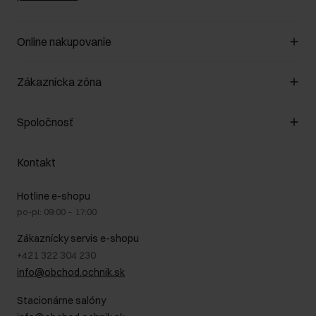
Online nakupovanie
Spravovať súbory cookie
Zákaznícka zóna
O obchode
Pravidlá obchodu
Zákazníky klub
Spoločnosť
Spôsob platby
Pravidlá propagácie
Náklady na doručenie
Záruka a reklamácie
O nás
Vrátenie
Kontakt
Starostlivosť o kožu
Stacionárne obchody
Na cestách
GDPR - Zásady ochrany osobných údajov
Hotline e-shopu
Bezpečné nakupovanie
Právne informácie
po-pi: 09:00 – 17:00
Blog
Kontakt
Najčastejšie kladené otázky (FAQ)
Zákaznícky servis e-shopu
+421 322 304 230
info@obchod.ochnik.sk
Stacionárne salóny