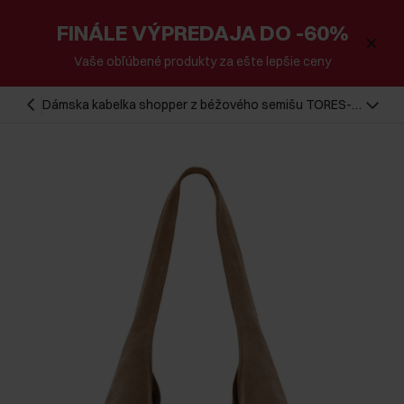
FINÁLE VÝPREDAJA DO -60%
Vaše obľúbené produkty za ešte lepšie ceny
Dámska kabelka shopper z béžového semišu TORES-
1177-1B(W26)