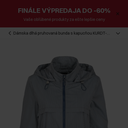
FINÁLE VÝPREDAJA DO -60%
Vaše obľúbené produkty za ešte lepšie ceny
Dámska dlhá pruhovaná bunda s kapucňou KURDT-
0514-11(W24)