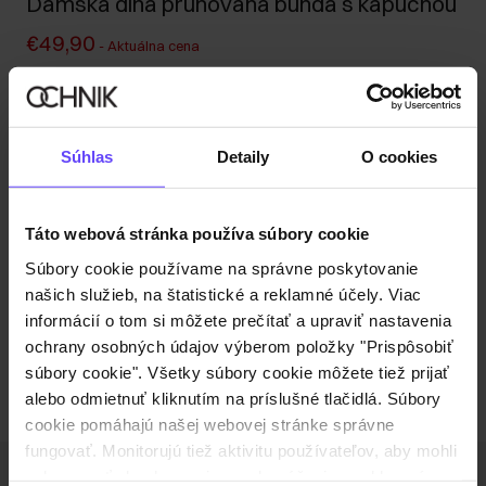
Dámska dlhá pruhovaná bunda s kapucňou
€49,90
-
Aktuálna cena
€49,90
-
najnižšia cena za 30 dní pred znížením
€89,90
-
bežná cena
Tabuľka veľkostí
Súhlas
Detaily
O cookies
Vyberte veľkosť
Odoslanie do 1 pracovného dňa
Táto webová stránka používa súbory cookie
Popis produktu
Súbory cookie používame na správne poskytovanie
našich služieb, na štatistické a reklamné účely. Viac
informácií o tom si môžete prečítať a upraviť nastavenia
Recenzie
ochrany osobných údajov výberom položky "Prispôsobiť
súbory cookie". Všetky súbory cookie môžete tiež prijať
alebo odmietnuť kliknutím na príslušné tlačidlá. Súbory
cookie pomáhajú našej webovej stránke správne
fungovať. Monitorujú tiež aktivitu používateľov, aby mohli
zobrazovať obsah na mieru, odporúčania a reklamné