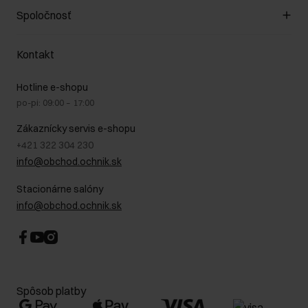
Pravidlá obchodu
Zákazníky klub
Spoločnosť
Spôsob platby
Pravidlá propagácie
Náklady na doručenie
Záruka a reklamácie
O nás
Vrátenie
Kontakt
Starostlivosť o kožu
Stacionárne obchody
Na cestách
GDPR - Zásady ochrany osobných údajov
Hotline e-shopu
Bezpečné nakupovanie
Právne informácie
po-pi: 09:00 – 17:00
Blog
Kontakt
Najčastejšie kladené otázky (FAQ)
Zákaznícky servis e-shopu
+421 322 304 230
info@obchod.ochnik.sk
Stacionárne salóny
info@obchod.ochnik.sk
Spôsob platby