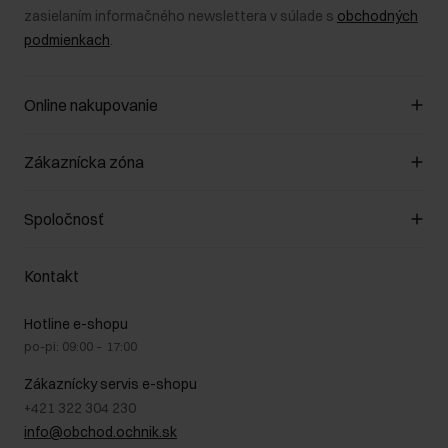
zasielaním informačného newslettera v súlade s
obchodných
podmienkach
.
Online nakupovanie
Spravovať súbory cookie
Zákaznícka zóna
O obchode
Pravidlá obchodu
Zákazníky klub
Spoločnosť
Spôsob platby
Pravidlá propagácie
Náklady na doručenie
Záruka a reklamácie
O nás
Vrátenie
Kontakt
Starostlivosť o kožu
Stacionárne obchody
Na cestách
GDPR - Zásady ochrany osobných údajov
Hotline e-shopu
Bezpečné nakupovanie
Právne informácie
po-pi: 09:00 – 17:00
Blog
Kontakt
Najčastejšie kladené otázky (FAQ)
Zákaznícky servis e-shopu
+421 322 304 230
info@obchod.ochnik.sk