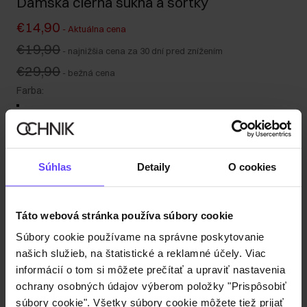
Dámska čierna sukňa a šortky
€14,90
-
Aktuálna cena
€19,90
-
najnižšia cena za 30 dní pred znížením
€29,90
-
bežná cena
Farba
:
Súhlas
Detaily
O cookies
Tabuľka veľkostí
Vyberte veľkosť
Naša modelka je vysoká 176 cm a nosí veľkosť S.
Táto webová stránka používa súbory cookie
Odoslanie do 1 pracovného dňa
Súbory cookie používame na správne poskytovanie
našich služieb, na štatistické a reklamné účely. Viac
Popis produktu
informácií o tom si môžete prečítať a upraviť nastavenia
ochrany osobných údajov výberom položky "Prispôsobiť
Zloženie
súbory cookie". Všetky súbory cookie môžete tiež prijať