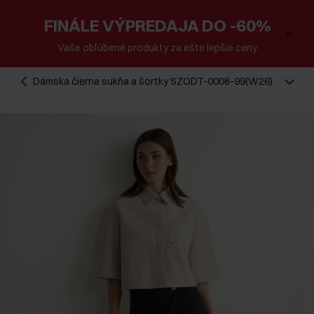
FINÁLE VÝPREDAJA DO -60%
Vaše obľúbené produkty za ešte lepšie ceny
Dámska čierna sukňa a šortky SZODT-0008-99(W26)