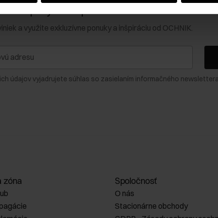
0 € na prvý nákup!
viniek a využite exkluzívne ponuky a inšpiráciu od OCHNIK.
ich údajov vyjadrujete súhlas so zasielaním informačného newslettera
a zóna
Spoločnosť
lub
O nás
opagácie
Stacionárne obchody