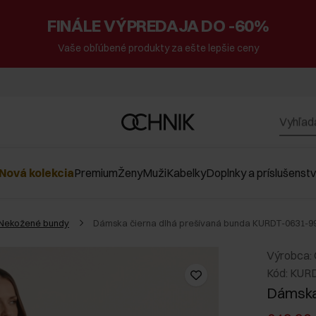
FINÁLE VÝPREDAJA DO -60%
Vaše obľúbené produkty za ešte lepšie ceny
Nová kolekcia
Premium
Ženy
Muži
Kabelky
Doplnky a príslušenst
Nekožené bundy
Dámska čierna dlhá prešívaná bunda KURDT-0631-9
Výrobca:
Kód: KUR
Dámska 