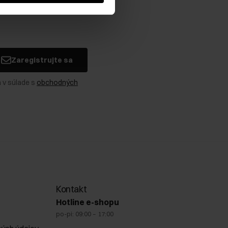
Zaregistrujte sa
 v súlade s
obchodných
Kontakt
Hotline e-shopu
po-pi: 09:00 – 17:00