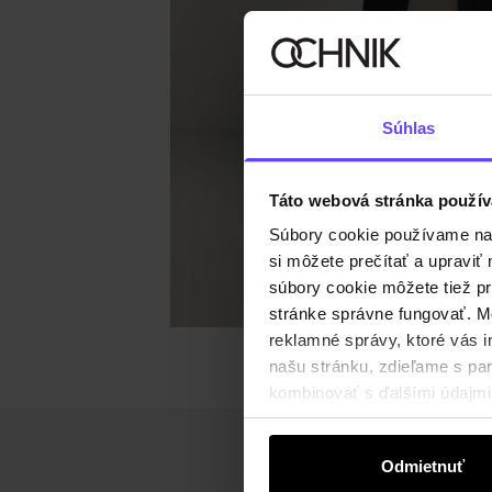
Súhlas
Táto webová stránka použív
Súbory cookie používame na s
si môžete prečítať a upravi
súbory cookie môžete tiež pr
stránke správne fungovať. Mo
reklamné správy, ktoré vás i
našu stránku, zdieľame s part
kombinovať s ďalšími údajmi, 
Odmietnuť