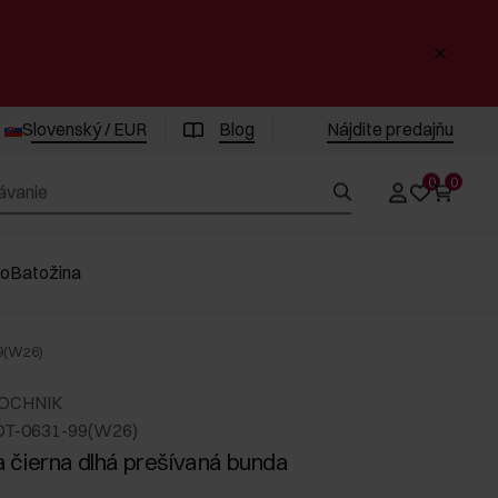
Slovenský / EUR
Blog
Nájdite predajňu
0
0
vo
Batožina
9(W26)
 OCHNIK
DT-0631-99(W26)
čierna dlhá prešívaná bunda