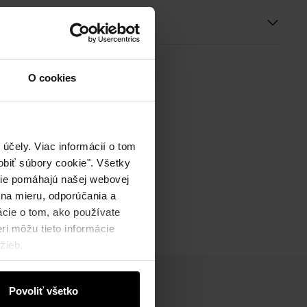
ie
O cookies
účely. Viac informácií o tom
biť súbory cookie". Všetky
okie pomáhajú našej webovej
 na mieru, odporúčania a
ácie o tom, ako používate
ri môžu tieto informácie
žieb.
Povoliť všetko