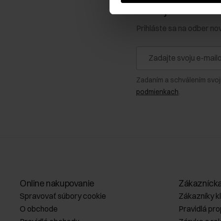
Získajte zľavu 1
Prihláste sa na odber no
Zadaním a schválením svoj
podmienkach
.
Online nakupovanie
Zákazníck
Spravovať súbory cookie
Zákazníky k
O obchode
Pravidlá pr