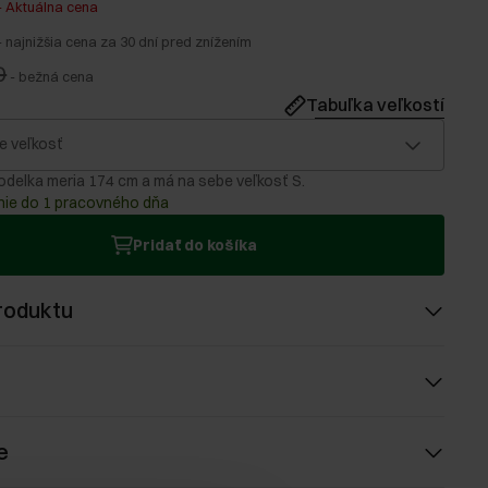
-
Aktuálna cena
-
najnižšia cena za 30 dní pred znížením
0
-
bežná cena
Tabuľka veľkostí
e veľkosť
delka meria 174 cm a má na sebe veľkosť S.
ie do 1 pracovného dňa
Pridať do košíka
roduktu
e