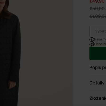
€49,90
€59,90
€109,9
Vybert
Naša mo
Odoslan
Popis p
Detaily
Zloženi