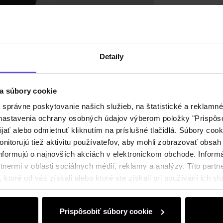
Recenz
Detaily
a súbory cookie
právne poskytovanie našich služieb, na štatistické a reklamné 
ť nastavenia ochrany osobných údajov výberom položky "Prispôso
ijať alebo odmietnuť kliknutím na príslušné tlačidlá. Súbory co
nitorujú tiež aktivitu používateľov, aby mohli zobrazovať obsah
nformujú o najnovších akciách v elektronickom obchode. Inform
nermi v oblasti sociálnych médií, reklamy a analýzy. Títo partne
ktoré od vás získali alebo ktoré ste získali pri používaní ich slu
Prispôsobiť súbory cookie