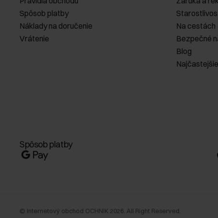
Pravidlá obchodu
Záruka a re
Spôsob platby
Starostlivos
Náklady na doručenie
Na cestách
Vrátenie
Bezpečné n
Blog
Najčastejši
Spôsob platby
©
Internetový obchod OCHNIK
2026
. All Right Reserved.