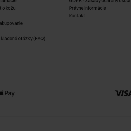
klamácie
GDPR - Zásady ochrany osobn
ť o kožu
Právne informácie
Kontakt
akupovanie
e kladené otázky (FAQ)