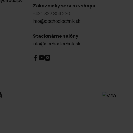
ých údajov
Zákaznícky servis e-shopu
+421 322 304 230
info@obchod.ochnik.sk
Stacionárne salóny
info@obchod.ochnik.sk