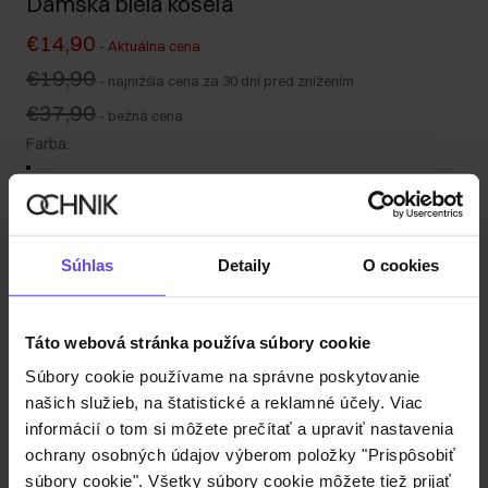
Dámska biela košeľa
€14,90
-
Aktuálna cena
€19,90
-
najnižšia cena za 30 dní pred znížením
€37,90
-
bežná cena
Farba
:
Súhlas
Detaily
O cookies
Tabuľka veľkostí
Vyberte veľkosť
Naša modelka meria 178 cm a má na sebe veľkosť S.
Táto webová stránka používa súbory cookie
Odoslanie do 1 pracovného dňa
Súbory cookie používame na správne poskytovanie
našich služieb, na štatistické a reklamné účely. Viac
Popis produktu
informácií o tom si môžete prečítať a upraviť nastavenia
ochrany osobných údajov výberom položky "Prispôsobiť
Detaily
súbory cookie". Všetky súbory cookie môžete tiež prijať