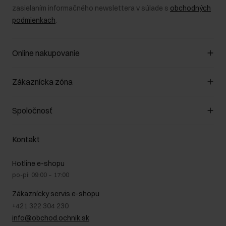
zasielaním informačného newslettera v súlade s
obchodných
podmienkach
.
Online nakupovanie
Spravovať súbory cookie
Zákaznícka zóna
O obchode
Pravidlá obchodu
Zákazníky klub
Spoločnosť
Spôsob platby
Pravidlá propagácie
Náklady na doručenie
Záruka a reklamácie
O nás
Vrátenie
Kontakt
Starostlivosť o kožu
Stacionárne obchody
Na cestách
GDPR - Zásady ochrany osobných údajov
Hotline e-shopu
Bezpečné nakupovanie
Právne informácie
po-pi: 09:00 – 17:00
Blog
Kontakt
Najčastejšie kladené otázky (FAQ)
Zákaznícky servis e-shopu
+421 322 304 230
info@obchod.ochnik.sk