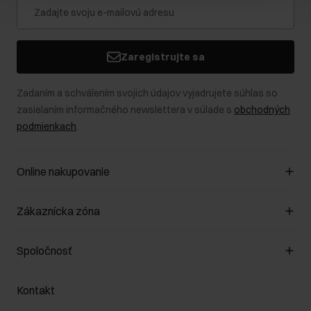
Zaregistrujte sa
Zadaním a schválením svojich údajov vyjadrujete súhlas so
zasielaním informačného newslettera v súlade s
obchodných
podmienkach
.
Online nakupovanie
Spravovať súbory cookie
Zákaznícka zóna
O obchode
Pravidlá obchodu
Zákazníky klub
Spoločnosť
Spôsob platby
Pravidlá propagácie
Náklady na doručenie
Záruka a reklamácie
O nás
Vrátenie
Kontakt
Starostlivosť o kožu
Stacionárne obchody