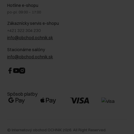
Na cestách
GDPR - Zásady ochrany osobných údajov
Hotline e-shopu
Bezpečné nakupovanie
Právne informácie
po-pi: 09:00 – 17:00
Blog
Kontakt
Najčastejšie kladené otázky (FAQ)
Zákaznícky servis e-shopu
+421 322 304 230
info@obchod.ochnik.sk
Stacionárne salóny
info@obchod.ochnik.sk
Spôsob platby
©
Internetový obchod OCHNIK
2026
. All Right Reserved.