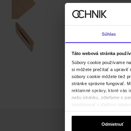
Súhlas
Táto webová stránka použív
Súbory cookie používame na s
si môžete prečítať a upravi
súbory cookie môžete tiež pr
stránke správne fungovať. Mo
reklamné správy, ktoré vás i
našu stránku, zdieľame s part
kombinovať s ďalšími údajmi, 
Odmietnuť