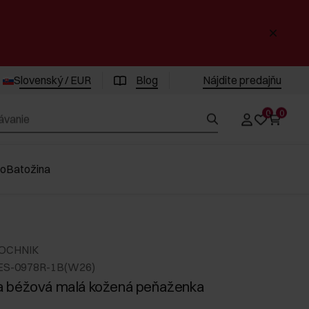
Slovenský / EUR
Blog
Nájdite predajňu
0
0
vo
Batožina
 OCHNIK
ES-0978R-1B(W26)
 béžová malá kožená peňaženka