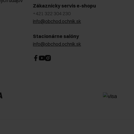
ých údajov
Zákaznícky servis e-shopu
+421 322 304 230
info@obchod.ochnik.sk
Stacionárne salóny
info@obchod.ochnik.sk