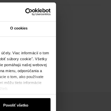
O cookies
účely. Viac informácií o tom
biť súbory cookie". Všetky
okie pomáhajú našej webovej
 na mieru, odporúčania a
ácie o tom, ako používate
ri môžu tieto informácie
žieb.
Povoliť všetko