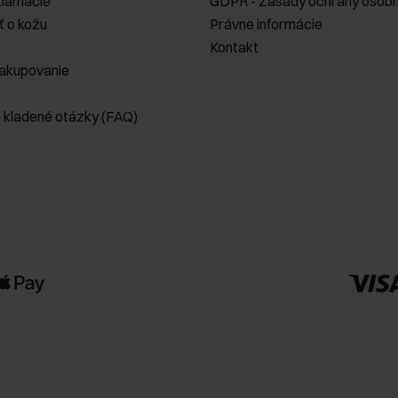
klamácie
GDPR - Zásady ochrany osobn
ť o kožu
Právne informácie
Kontakt
akupovanie
e kladené otázky (FAQ)