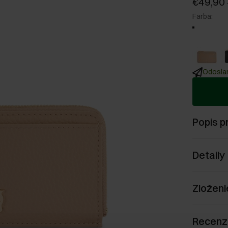
€49,90
Farba
:
Odoslan
Popis p
Detaily
Zloženi
Recenz