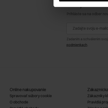
Získajte zľavu 1
Prihláste sa na odber no
Zadaním a schválením svoj
podmienkach
.
Online nakupovanie
Zákazníck
Spravovať súbory cookie
Zákazníky k
O obchode
Pravidlá pr