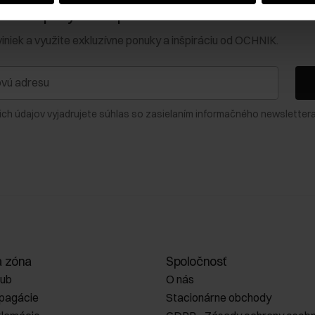
0 € na prvý nákup!
viniek a využite exkluzívne ponuky a inšpiráciu od OCHNIK.
ich údajov vyjadrujete súhlas so zasielaním informačného newslettera
a zóna
Spoločnosť
lub
O nás
opagácie
Stacionárne obchody