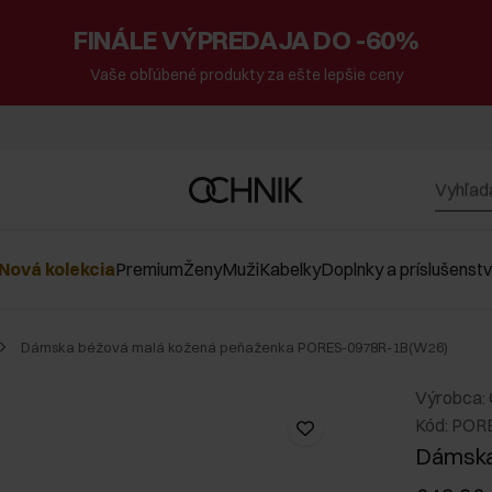
FINÁLE VÝPREDAJA DO -60%
Vaše obľúbené produkty za ešte lepšie ceny
Nová kolekcia
Premium
Ženy
Muži
Kabelky
Doplnky a príslušenst
Dámska béžová malá kožená peňaženka PORES-0978R-1B(W26)
Výrobca:
Kód: POR
Dámska