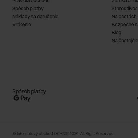
Pravidlá obchodu
Záruka a re
Spôsob platby
Starostlivos
Náklady na doručenie
Na cestách
Vrátenie
Bezpečné n
Blog
Najčastejši
Spôsob platby
©
Internetový obchod OCHNIK
2026
. All Right Reserved.