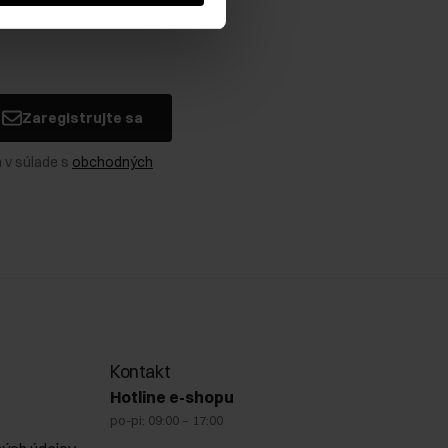
Zaregistrujte sa
 v súlade s
obchodných
Kontakt
Hotline e-shopu
po-pi: 09:00 – 17:00