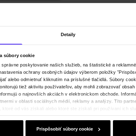
Detaily
a súbory cookie
právne poskytovanie našich služieb, na štatistické a reklamné 
ť nastavenia ochrany osobných údajov výberom položky "Prispôso
ijať alebo odmietnuť kliknutím na príslušné tlačidlá. Súbory co
nitorujú tiež aktivitu používateľov, aby mohli zobrazovať obsah
nformujú o najnovších akciách v elektronickom obchode. Inform
nermi v oblasti sociálnych médií, reklamy a analýzy. Títo partne
ktoré od vás získali alebo ktoré ste získali pri používaní ich slu
Prispôsobiť súbory cookie