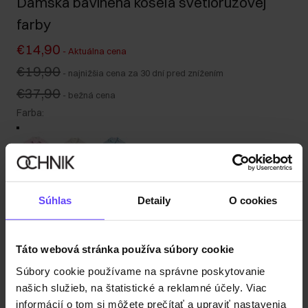
Dámska bavlnená košeľa svetloružovej
farby
€14,90
-
Aktuálna cena
€19,90
-
najnižšia cena za 30 dní pred znížením
€37,90
-
bežná cena
Farba
:
Tabuľka veľkostí
Súhlas
Detaily
O cookies
Vyberte veľkosť
Naša modelka meria 178 cm a má na sebe veľkosť S.
Táto webová stránka používa súbory cookie
Odoslanie do 1 pracovného dňa
Súbory cookie používame na správne poskytovanie
Popis produktu
našich služieb, na štatistické a reklamné účely. Viac
informácií o tom si môžete prečítať a upraviť nastavenia