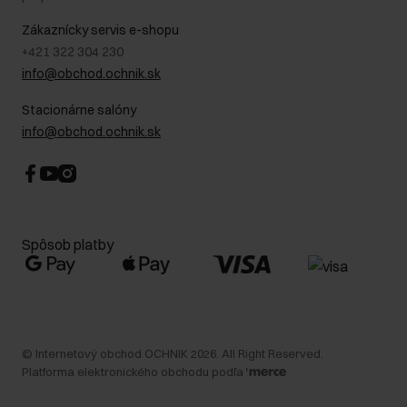
Blog
Kontakt
Najčastejšie kladené otázky (FAQ)
Zákaznícky servis e-shopu
+421 322 304 230
info@obchod.ochnik.sk
Stacionárne salóny
info@obchod.ochnik.sk
Spôsob platby
©
Internetový obchod OCHNIK
2026
. All Right Reserved.
Platforma elektronického obchodu podľa