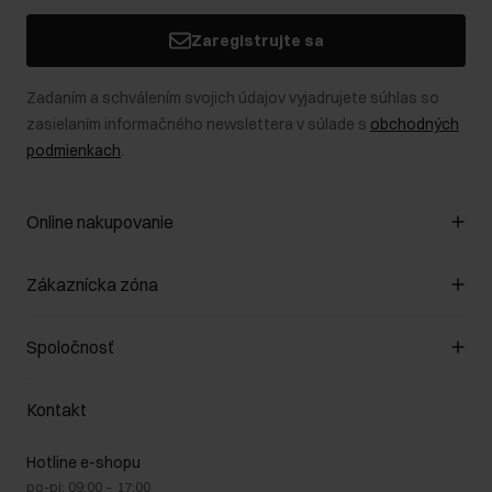
Zaregistrujte sa
Zadaním a schválením svojich údajov vyjadrujete súhlas so
zasielaním informačného newslettera v súlade s
obchodných
podmienkach
.
Online nakupovanie
Spravovať súbory cookie
Zákaznícka zóna
O obchode
Pravidlá obchodu
Zákazníky klub
Spoločnosť
Spôsob platby
Pravidlá propagácie
Náklady na doručenie
Záruka a reklamácie
O nás
Vrátenie
Kontakt
Starostlivosť o kožu
Stacionárne obchody
Na cestách
GDPR - Zásady ochrany osobných údajov
Hotline e-shopu
Bezpečné nakupovanie
Právne informácie
po-pi: 09:00 – 17:00