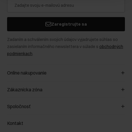
Zaregistrujte sa
Zadaním a schválením svojich údajov vyjadrujete súhlas so
zasielaním informačného newslettera v súlade s
obchodných
podmienkach
.
Online nakupovanie
Spravovať súbory cookie
Zákaznícka zóna
O obchode
Pravidlá obchodu
Zákazníky klub
Spoločnosť
Spôsob platby
Pravidlá propagácie
Náklady na doručenie
Záruka a reklamácie
O nás
Vrátenie
Kontakt
Starostlivosť o kožu
Stacionárne obchody