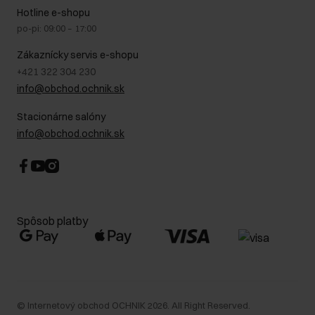
Na cestách
GDPR - Zásady ochrany osobných údajov
Hotline e-shopu
Bezpečné nakupovanie
Právne informácie
po-pi: 09:00 – 17:00
Blog
Kontakt
Najčastejšie kladené otázky (FAQ)
Zákaznícky servis e-shopu
+421 322 304 230
info@obchod.ochnik.sk
Stacionárne salóny
info@obchod.ochnik.sk
Spôsob platby
©
Internetový obchod OCHNIK
2026
. All Right Reserved.