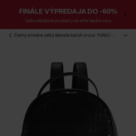
FINÁLE VÝPREDAJA DO -60%
Vaše obľúbené produkty za ešte lepšie ceny
Čierny stredne veľký dámske batoh croco TOREC-
0920-9G(W26)