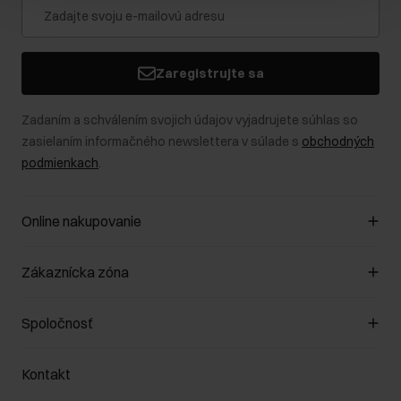
Zaregistrujte sa
Zadaním a schválením svojich údajov vyjadrujete súhlas so
zasielaním informačného newslettera v súlade s
obchodných
podmienkach
.
Online nakupovanie
Spravovať súbory cookie
Zákaznícka zóna
O obchode
Pravidlá obchodu
Zákazníky klub
Spoločnosť
Spôsob platby
Pravidlá propagácie
Náklady na doručenie
Záruka a reklamácie
O nás
Vrátenie
Kontakt
Starostlivosť o kožu
Stacionárne obchody