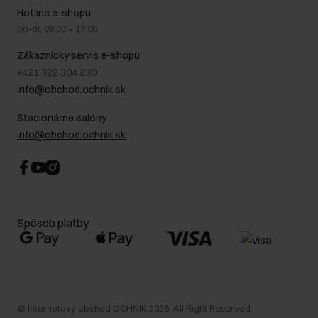
Na cestách
GDPR - Zásady ochrany osobných údajov
Hotline e-shopu
Bezpečné nakupovanie
Právne informácie
po-pi: 09:00 – 17:00
Blog
Kontakt
Najčastejšie kladené otázky (FAQ)
Zákaznícky servis e-shopu
+421 322 304 230
info@obchod.ochnik.sk
Stacionárne salóny
info@obchod.ochnik.sk
Spôsob platby
©
Internetový obchod OCHNIK
2026
. All Right Reserved.