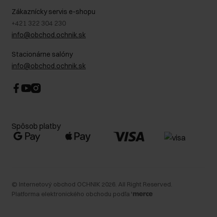
Kontakt
Najčastejšie kladené otázky (FAQ)
Zákaznícky servis e-shopu
+421 322 304 230
info@obchod.ochnik.sk
Stacionárne salóny
info@obchod.ochnik.sk
Spôsob platby
©
Internetový obchod OCHNIK
2026
. All Right Reserved.
Platforma elektronického obchodu podľa