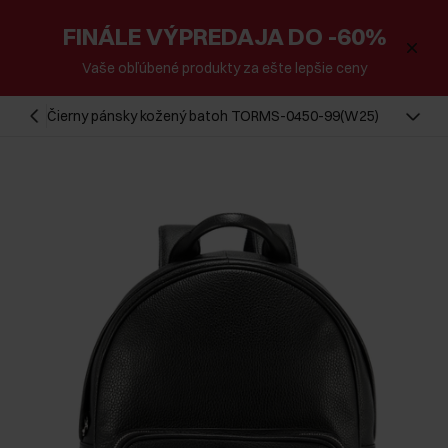
FINÁLE VÝPREDAJA DO -60%
Vaše obľúbené produkty za ešte lepšie ceny
Čierny pánsky kožený batoh TORMS-0450-99(W25)