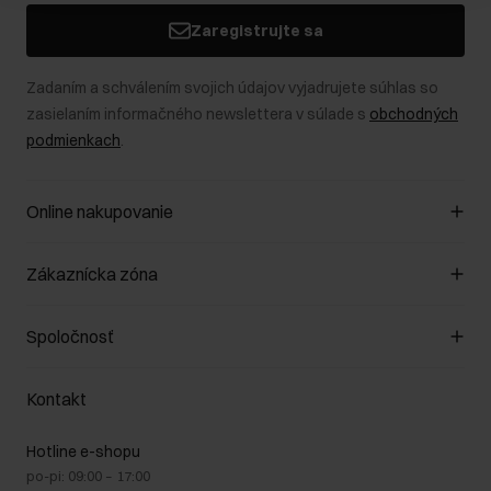
Zaregistrujte sa
Zadaním a schválením svojich údajov vyjadrujete súhlas so
zasielaním informačného newslettera v súlade s
obchodných
podmienkach
.
Online nakupovanie
Spravovať súbory cookie
Zákaznícka zóna
O obchode
Pravidlá obchodu
Zákazníky klub
Spoločnosť
Spôsob platby
Pravidlá propagácie
Náklady na doručenie
Záruka a reklamácie
O nás
Vrátenie
Kontakt
Starostlivosť o kožu
Stacionárne obchody
Na cestách
GDPR - Zásady ochrany osobných údajov
Hotline e-shopu
Bezpečné nakupovanie
Právne informácie
po-pi: 09:00 – 17:00
Blog