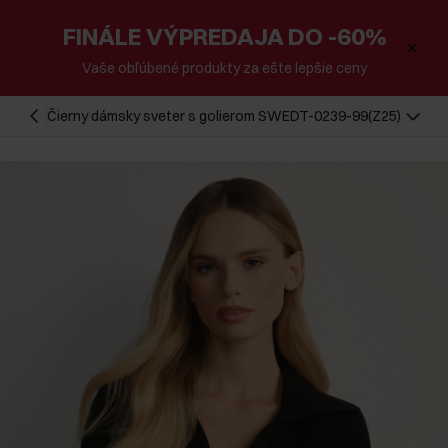
FINÁLE VÝPREDAJA DO -60%
Vaše obľúbené produkty za ešte lepšie ceny
Čierny dámsky sveter s golierom SWEDT-0239-99(Z25)