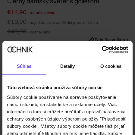
Čierny dámsky sveter s golierom
€14,90
-
Aktuálna cena
€19,90
-
najnižšia cena za 30 dní pred znížením
€49,90
-
bežná cena
Tabuľka veľkostí
Vyberte veľkosť
Naša modelka meria 176 cm a má na sebe veľkosť S.
Súhlas
Detaily
O cookies
Odoslanie do 1 pracovného dňa
Popis produktu
Táto webová stránka používa súbory cookie
Súbory cookie používame na správne poskytovanie
Detaily
našich služieb, na štatistické a reklamné účely. Viac
informácií o tom si môžete prečítať a upraviť nastavenia
Zloženie
ochrany osobných údajov výberom položky "Prispôsobiť
súbory cookie". Všetky súbory cookie môžete tiež prijať
alebo odmietnuť kliknutím na príslušné tlačidlá. Súbory