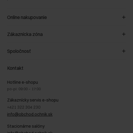
Online nakupovanie
Spravovať súbory cookie
Zákaznícka zóna
O obchode
Pravidlá obchodu
Zákazníky klub
Spoločnosť
Spôsob platby
Pravidlá propagácie
Náklady na doručenie
Záruka a reklamácie
O nás
Vrátenie
Kontakt
Starostlivosť o kožu
Stacionárne obchody
Na cestách
GDPR - Zásady ochrany osobných údajov
Hotline e-shopu
Bezpečné nakupovanie
Právne informácie
po-pi: 09:00 – 17:00
Blog
Kontakt
Najčastejšie kladené otázky (FAQ)
Zákaznícky servis e-shopu
+421 322 304 230
info@obchod.ochnik.sk
Stacionárne salóny