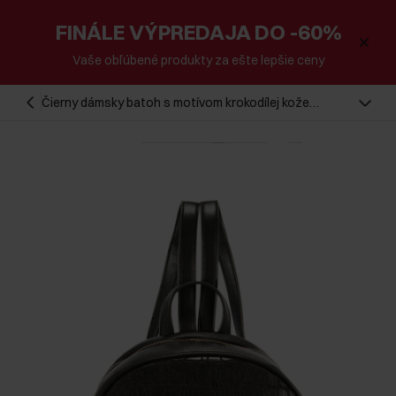
FINÁLE VÝPREDAJA DO -60%
Vaše obľúbené produkty za ešte lepšie ceny
Čierny dámsky batoh s motívom krokodílej kože
TOREC-0725A-97(Z25)