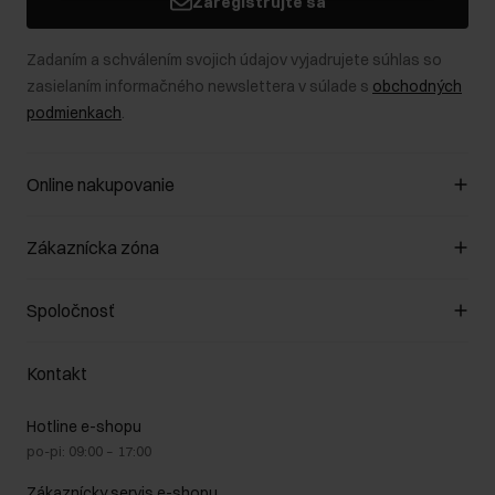
Zaregistrujte sa
Zadaním a schválením svojich údajov vyjadrujete súhlas so
zasielaním informačného newslettera v súlade s
obchodných
podmienkach
.
Online nakupovanie
Spravovať súbory cookie
Zákaznícka zóna
O obchode
Pravidlá obchodu
Zákazníky klub
Spoločnosť
Spôsob platby
Pravidlá propagácie
Náklady na doručenie
Záruka a reklamácie
O nás
Vrátenie
Kontakt
Starostlivosť o kožu
Stacionárne obchody
Na cestách
GDPR - Zásady ochrany osobných údajov
Hotline e-shopu
Bezpečné nakupovanie
Právne informácie
po-pi: 09:00 – 17:00
Blog
Kontakt
Najčastejšie kladené otázky (FAQ)
Zákaznícky servis e-shopu