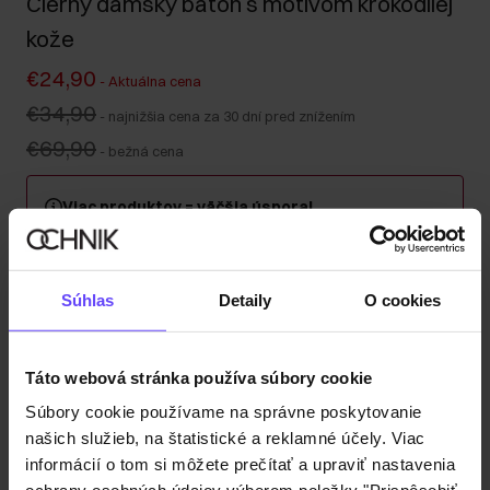
Čierny dámsky batoh s motívom krokodílej
kože
€24,90
-
Aktuálna cena
€34,90
-
najnižšia cena za 30 dní pred znížením
€69,90
-
bežná cena
Viac produktov = väčšia úspora!
Kúpte si minimálne 2 kusy z kategórie kabeliek, kufrov
alebo cestovných kozmetických taštičiek a získajte 30
% zľavu na druhý a každý ďalší kus! Kombinujte
Súhlas
Detaily
O cookies
ľubovoľne – zľava sa automaticky započítava v košíku.
Odoslanie do 1 pracovného dňa
Táto webová stránka používa súbory cookie
Popis produktu
Súbory cookie používame na správne poskytovanie
našich služieb, na štatistické a reklamné účely. Viac
informácií o tom si môžete prečítať a upraviť nastavenia
Detaily