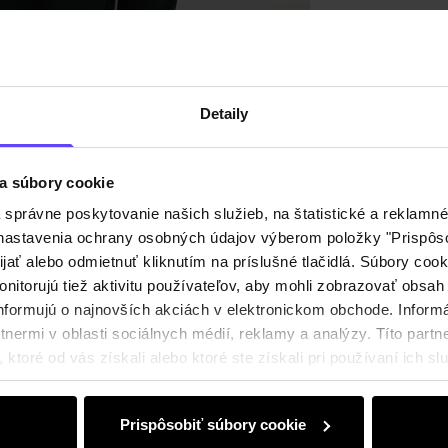
Recenz
Detaily
a súbory cookie
právne poskytovanie našich služieb, na štatistické a reklamné 
ť nastavenia ochrany osobných údajov výberom položky "Prispôso
ijať alebo odmietnuť kliknutím na príslušné tlačidlá. Súbory co
nitorujú tiež aktivitu používateľov, aby mohli zobrazovať obsah
nformujú o najnovších akciách v elektronickom obchode. Inform
nermi v oblasti sociálnych médií, reklamy a analýzy. Títo partne
ktoré od vás získali alebo ktoré ste získali pri používaní ich slu
Prispôsobiť súbory cookie