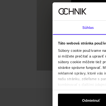
Súhlas
Táto webová stránka použív
Súbory cookie používame na s
si môžete prečítať a upravi
súbory cookie môžete tiež pr
stránke správne fungovať. Mo
reklamné správy, ktoré vás i
našu stránku, zdieľame s part
kombinovať s ďalšími údajmi, 
Odmietnuť