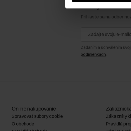
Získajte zľavu 1
Prihláste sa na odber no
Zadaním a schválením svoj
podmienkach
.
Online nakupovanie
Zákazníck
Spravovať súbory cookie
Zákazníky k
O obchode
Pravidlá pr