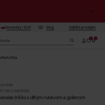
Slovenský / EUR
Blog
Nájdite predajňu
0
0
vo
Batožina
 OCHNIK
MT-0011-99(W26)
pánske tričko s dlhým rukávom a golierom