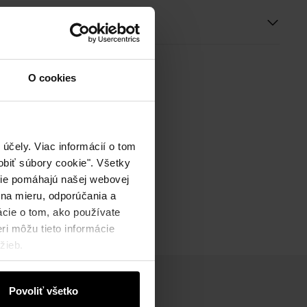
ie
O cookies
účely. Viac informácií o tom
biť súbory cookie". Všetky
okie pomáhajú našej webovej
 na mieru, odporúčania a
ácie o tom, ako používate
ri môžu tieto informácie
žieb.
Povoliť všetko