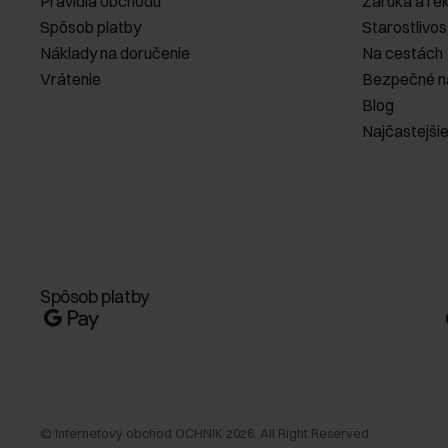
Pravidlá obchodu
Záruka a re
Spôsob platby
Starostlivos
Náklady na doručenie
Na cestách
Vrátenie
Bezpečné n
Blog
Najčastejši
Spôsob platby
©
Internetový obchod OCHNIK
2026
. All Right Reserved.