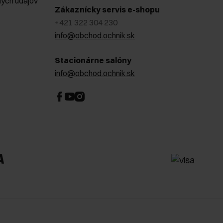
ých údajov
Zákaznícky servis e-shopu
+421 322 304 230
info@obchod.ochnik.sk
Stacionárne salóny
info@obchod.ochnik.sk