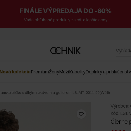
FINÁLE VÝPREDAJA DO -60%
Vaše obľúbené produkty za ešte lepšie ceny
Nová kolekcia
Premium
Ženy
Muži
Kabelky
Doplnky a príslušenst
pánske tričko s dlhým rukávom a golierom LSLMT-0011-99(W26)
Výrobca:
Kód: LSL
Čierne 