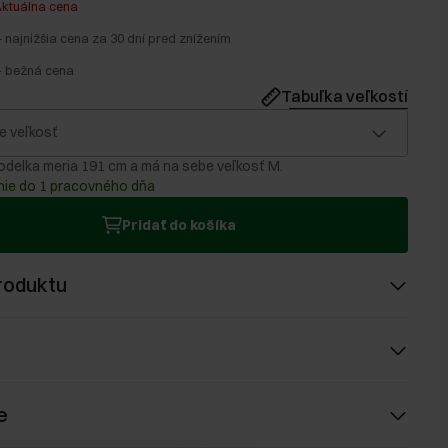
ktuálna cena
-
najnižšia cena za 30 dní pred znížením
-
bežná cena
Tabuľka veľkostí
e veľkosť
delka meria 191 cm a má na sebe veľkosť M.
ie do 1 pracovného dňa
Pridať do košíka
roduktu
e