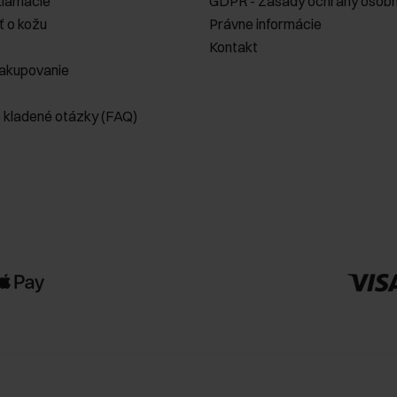
klamácie
GDPR - Zásady ochrany osobn
ť o kožu
Právne informácie
Kontakt
akupovanie
e kladené otázky (FAQ)