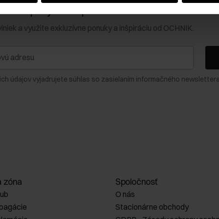
0 € na prvý nákup!
viniek a využite exkluzívne ponuky a inšpiráciu od OCHNIK.
ich údajov vyjadrujete súhlas so zasielaním informačného newslettera
a zóna
Spoločnosť
lub
O nás
opagácie
Stacionárne obchody