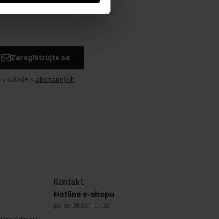
Zaregistrujte sa
 v súlade s
obchodných
Kontakt
Hotline e-shopu
po-pi: 09:00 – 17:00