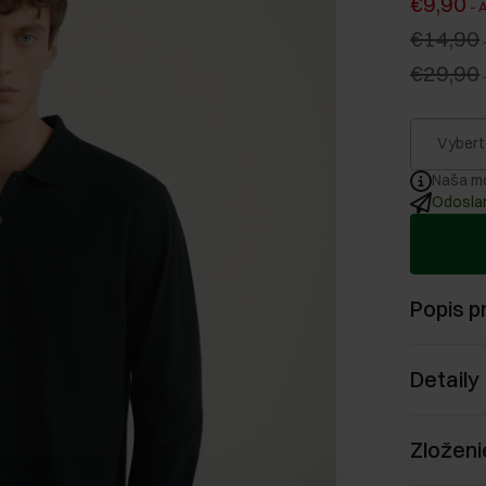
€9,90
-
A
€14,90
€29,90
Vybert
Naša mo
Odoslan
Popis p
Detaily
Zloženi