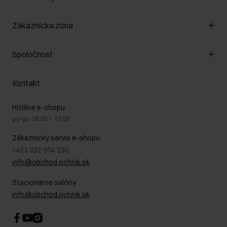
Spravovať súbory cookie
Zákaznícka zóna
O obchode
Pravidlá obchodu
Zákazníky klub
Spoločnosť
Spôsob platby
Pravidlá propagácie
Náklady na doručenie
Záruka a reklamácie
O nás
Vrátenie
Kontakt
Starostlivosť o kožu
Stacionárne obchody
Na cestách
GDPR - Zásady ochrany osobných údajov
Hotline e-shopu
Bezpečné nakupovanie
Právne informácie
po-pi: 09:00 – 17:00
Blog
Kontakt
Najčastejšie kladené otázky (FAQ)
Zákaznícky servis e-shopu
+421 322 304 230
info@obchod.ochnik.sk
Stacionárne salóny
info@obchod.ochnik.sk