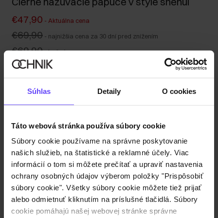
Čierne nazúvacie papuče v štýle snehúľ
€47,90
-
Aktuálna cena
€69,90
-
najnižšia cena za 30 dní pred znížením
€69,90
-
bežná cena
Vyberte veľkosť
Súhlas
Detaily
O cookies
Popis produktu
Táto webová stránka používa súbory cookie
Detaily
Súbory cookie používame na správne poskytovanie
našich služieb, na štatistické a reklamné účely. Viac
Zloženie a rozmery
informácií o tom si môžete prečítať a upraviť nastavenia
ochrany osobných údajov výberom položky "Prispôsobiť
súbory cookie". Všetky súbory cookie môžete tiež prijať
Recenzie
alebo odmietnuť kliknutím na príslušné tlačidlá. Súbory
cookie pomáhajú našej webovej stránke správne