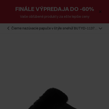
FINÁLE VÝPREDAJA DO -60%
Vaše obľúbené produkty za ešte lepšie ceny
Čierne nazúvacie papuče v štýle snehúľ BUTYD-1137-
99(Z24)