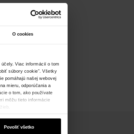
O cookies
účely. Viac informácií o tom
biť súbory cookie". Všetky
okie pomáhajú našej webovej
 na mieru, odporúčania a
ácie o tom, ako používate
ri môžu tieto informácie
žieb.
Povoliť všetko