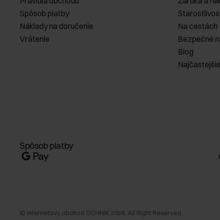
Pravidlá obchodu
Záruka a re
Spôsob platby
Starostlivos
Náklady na doručenie
Na cestách
Vrátenie
Bezpečné n
Blog
Najčastejši
Spôsob platby
©
Internetový obchod OCHNIK
2026
. All Right Reserved.