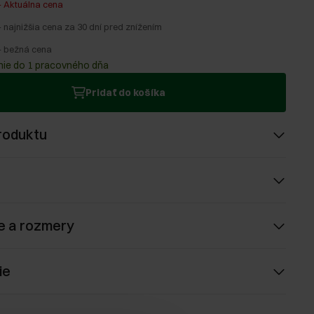
-
Aktuálna cena
-
najnižšia cena za 30 dní pred znížením
-
bežná cena
ie do 1 pracovného dňa
Pridať do košíka
roduktu
e a rozmery
ie