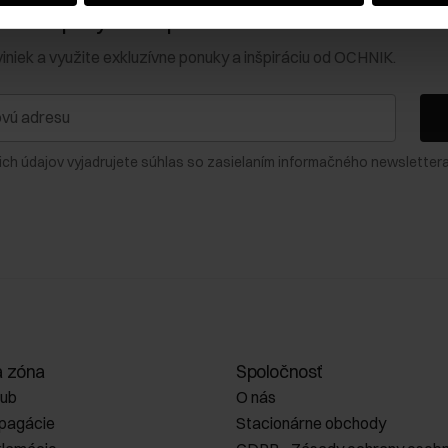
0 € na prvý nákup!
viniek a využite exkluzívne ponuky a inšpiráciu od OCHNIK.
ich údajov vyjadrujete súhlas so zasielaním informačného newslettera
a zóna
Spoločnosť
lub
O nás
opagácie
Stacionárne obchody