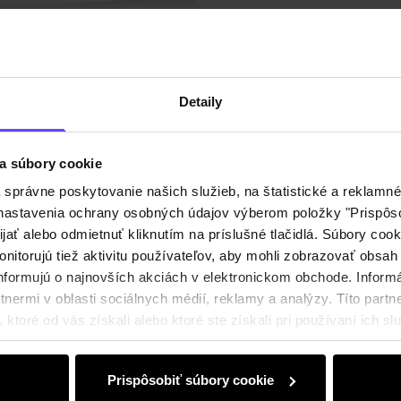
Detaily
a súbory cookie
právne poskytovanie našich služieb, na štatistické a reklamné 
ť nastavenia ochrany osobných údajov výberom položky "Prispôso
ijať alebo odmietnuť kliknutím na príslušné tlačidlá. Súbory co
nitorujú tiež aktivitu používateľov, aby mohli zobrazovať obsah
nformujú o najnovších akciách v elektronickom obchode. Inform
nermi v oblasti sociálnych médií, reklamy a analýzy. Títo partne
ktoré od vás získali alebo ktoré ste získali pri používaní ich slu
Prispôsobiť súbory cookie