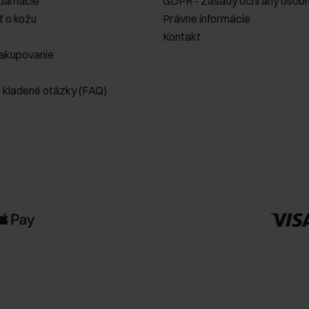
klamácie
GDPR - Zásady ochrany osobn
ť o kožu
Právne informácie
Kontakt
akupovanie
e kladené otázky (FAQ)