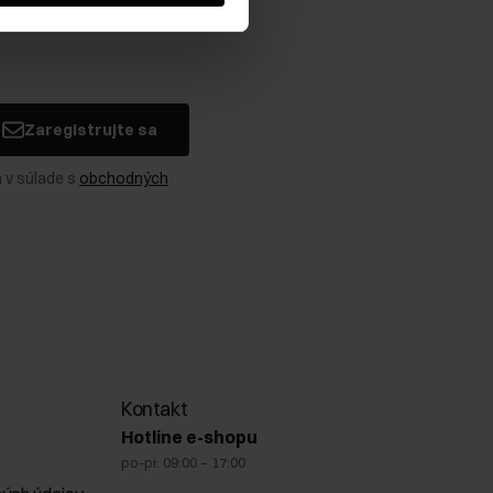
Zaregistrujte sa
 v súlade s
obchodných
Kontakt
Hotline e-shopu
po-pi: 09:00 – 17:00