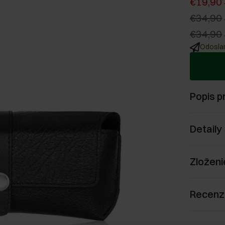
€19,90
€34,90
€34,90
Odoslan
Popis p
Detaily
Zloženi
Recenz