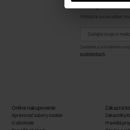
Získajte zľavu 1
Prihláste sa na odber no
Zadaním a schválením svoj
podmienkach
.
Online nakupovanie
Zákazníck
Spravovať súbory cookie
Zákazníky k
O obchode
Pravidlá pr