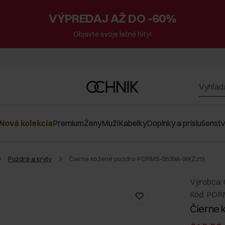
VÝPREDAJ AŽ DO -60%
Objavte svoje letné hity!
Nová kolekcia
Premium
Ženy
Muži
Kabelky
Doplnky a príslušenst
Puzdrá a kryty
Čierne kožené puzdro PORMS-0539A-99(Z25)
Výrobca:
Kód: POR
Čierne 