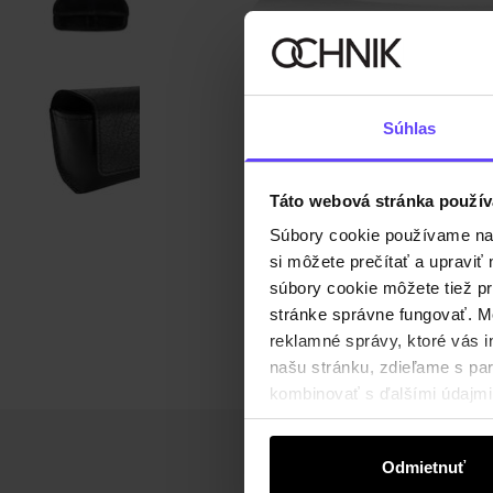
Súhlas
Táto webová stránka použív
Súbory cookie používame na s
si môžete prečítať a upravi
súbory cookie môžete tiež pr
stránke správne fungovať. Mo
reklamné správy, ktoré vás i
našu stránku, zdieľame s part
kombinovať s ďalšími údajmi, 
Odmietnuť