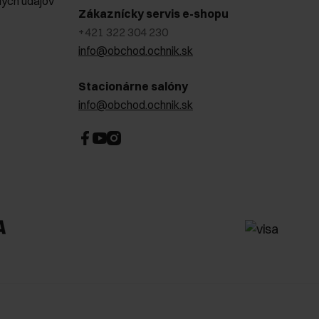
ých údajov
Zákaznícky servis e-shopu
+421 322 304 230
info@obchod.ochnik.sk
Stacionárne salóny
info@obchod.ochnik.sk