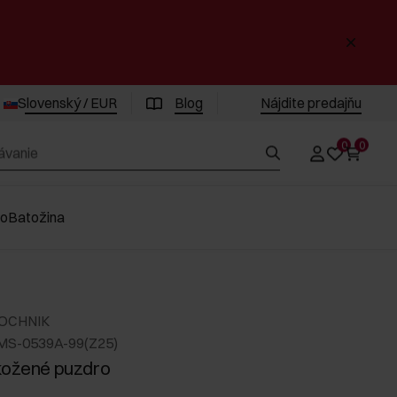
Slovenský / EUR
Blog
Nájdite predajňu
0
0
vo
Batožina
 OCHNIK
MS-0539A-99(Z25)
kožené puzdro