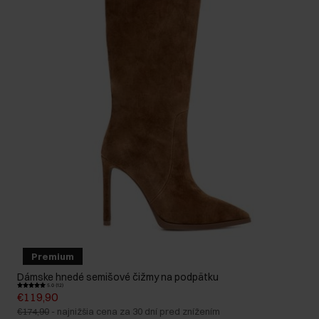
Premium
Dámske hnedé semišové čižmy na podpätku
5.0 (12)
€119,90
€174,90
-
najnižšia cena za 30 dní pred znížením