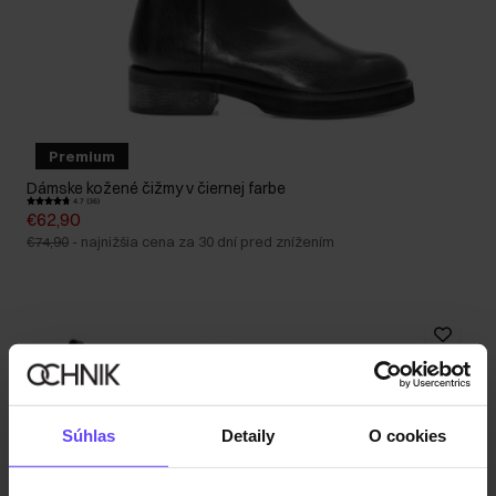
Premium
Dámske kožené čižmy v čiernej farbe
4.7 (36)
€62,90
€74,90
-
najnižšia cena za 30 dní pred znížením
Súhlas
Detaily
O cookies