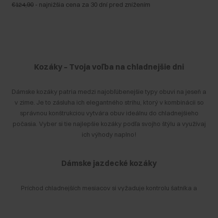
€124,90
-
najnižšia cena za 30 dní pred znížením
Kozáky – Tvoja voľba na chladnejšie dni
Dámske kozáky patria medzi najobľúbenejšie typy obuvi na jeseň a
v zime. Je to zásluha ich elegantného strihu, ktorý v kombinácii so
správnou konštrukciou vytvára obuv ideálnu do chladnejšieho
počasia. Vyber si tie najlepšie kozáky podľa svojho štýlu a využívaj
ich výhody naplno!
Dámske jazdecké kozáky
Príchod chladnejších mesiacov si vyžaduje kontrolu šatníka a
nákup nového oblečenia a obuvi. Oplatí sa vyberať si také modely,
ktoré najlepšie obstojia v nepriaznivých poveternostných