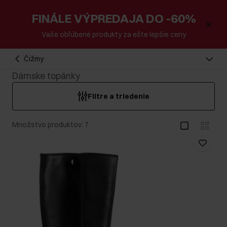
FINÁLE VÝPREDAJA DO -60%
Vaše obľúbené produkty za ešte lepšie ceny
Čižmy
Dámske topánky
Filtre a triedenie
Množstvo produktov: 7