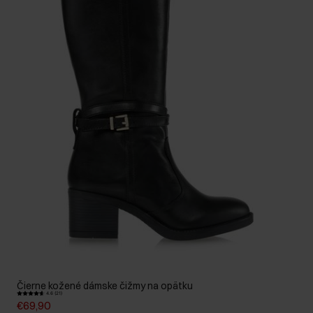
Čierne kožené dámske čižmy na opätku
4.6 (21)
€69,90