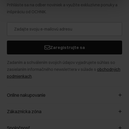
Prihláste sa na odber noviniek a využite exkluzívne ponuky a
inšpiráciu od OCHNIK.
Zaregistrujte sa
Zadaním a schválením svojich údajov vyjadrujete súhlas so
zasielaním informačného newslettera v súlade s
obchodných
podmienkach
.
Online nakupovanie
Spravovať súbory cookie
Zákaznícka zóna
O obchode
Pravidlá obchodu
Zákazníky klub
Spoločnosť