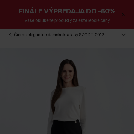
FINÁLE VÝPREDAJA DO -60%
Vaše obľúbené produkty za ešte lepšie ceny
Čierne elegantné dámske kraťasy SZODT-0012-
99(W25)