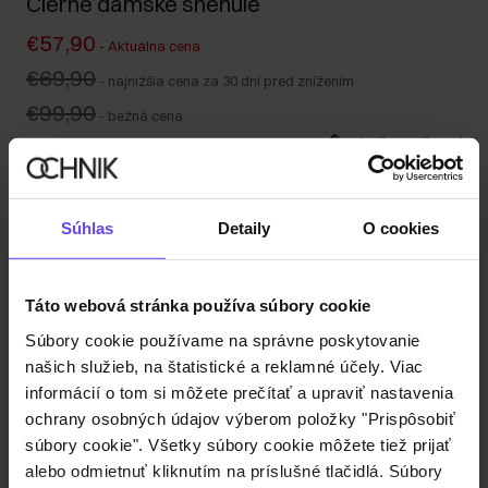
Čierne dámske snehule
€57,90
-
Aktuálna cena
€69,90
-
najnižšia cena za 30 dní pred znížením
€99,90
-
bežná cena
Tabuľka veľkostí
Vyberte veľkosť
Odoslanie do 1 pracovného dňa
Súhlas
Detaily
O cookies
Popis produktu
Táto webová stránka používa súbory cookie
Detaily
Súbory cookie používame na správne poskytovanie
našich služieb, na štatistické a reklamné účely. Viac
informácií o tom si môžete prečítať a upraviť nastavenia
Zloženie
ochrany osobných údajov výberom položky "Prispôsobiť
súbory cookie". Všetky súbory cookie môžete tiež prijať
alebo odmietnuť kliknutím na príslušné tlačidlá. Súbory
Recenzie