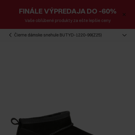
FINÁLE VÝPREDAJA DO -60%
Vaše obľúbené produkty za ešte lepšie ceny
Čierne dámske snehule BUTYD-1220-99(Z25)