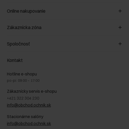
Online nakupovanie
Spravovať súbory cookie
Zákaznícka zóna
O obchode
Pravidlá obchodu
Zákazníky klub
Spoločnosť
Spôsob platby
Pravidlá propagácie
Náklady na doručenie
Záruka a reklamácie
O nás
Vrátenie
Kontakt
Starostlivosť o kožu
Stacionárne obchody
Na cestách
GDPR - Zásady ochrany osobných údajov
Hotline e-shopu
Bezpečné nakupovanie
Právne informácie
po-pi: 09:00 – 17:00
Blog
Kontakt
Najčastejšie kladené otázky (FAQ)
Zákaznícky servis e-shopu
+421 322 304 230
info@obchod.ochnik.sk
Stacionárne salóny
info@obchod.ochnik.sk