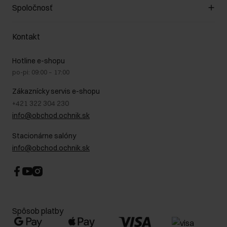
Zákazníky klub
Spoločnosť
Spôsob platby
Pravidlá propagácie
Náklady na doručenie
Záruka a reklamácie
O nás
Vrátenie
Kontakt
Starostlivosť o kožu
Stacionárne obchody
Na cestách
GDPR - Zásady ochrany osobných údajov
Hotline e-shopu
Bezpečné nakupovanie
Právne informácie
po-pi: 09:00 – 17:00
Blog
Kontakt
Najčastejšie kladené otázky (FAQ)
Zákaznícky servis e-shopu
+421 322 304 230
info@obchod.ochnik.sk
Stacionárne salóny
info@obchod.ochnik.sk
Spôsob platby