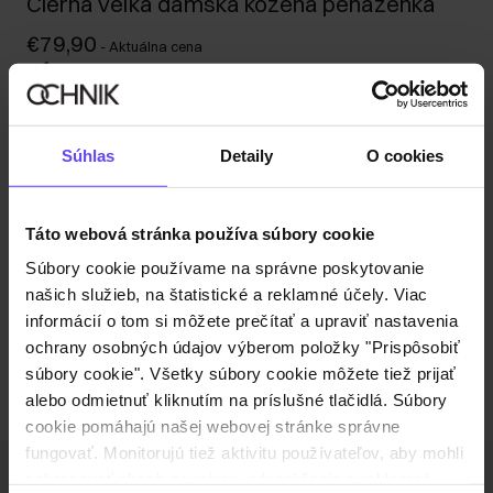
Čierna veľká dámska kožená peňaženka
€79,90
-
Aktuálna cena
Odoslanie do 1 pracovného dňa
Popis produktu
Súhlas
Detaily
O cookies
Detaily
Táto webová stránka používa súbory cookie
Zloženie a rozmery
Súbory cookie používame na správne poskytovanie
našich služieb, na štatistické a reklamné účely. Viac
informácií o tom si môžete prečítať a upraviť nastavenia
Recenzie
ochrany osobných údajov výberom položky "Prispôsobiť
súbory cookie". Všetky súbory cookie môžete tiež prijať
alebo odmietnuť kliknutím na príslušné tlačidlá. Súbory
cookie pomáhajú našej webovej stránke správne
fungovať. Monitorujú tiež aktivitu používateľov, aby mohli
zobrazovať obsah na mieru, odporúčania a reklamné