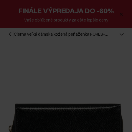
FINÁLE VÝPREDAJA DO -60%
Vaše obľúbené produkty za ešte lepšie ceny
Čierna veľká dámska kožená peňaženka PORES-
0930A-99(Z25)