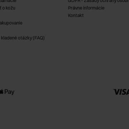
klamácie
GDPR - Zásady ochrany osobn
ť o kožu
Právne informácie
Kontakt
akupovanie
e kladené otázky (FAQ)