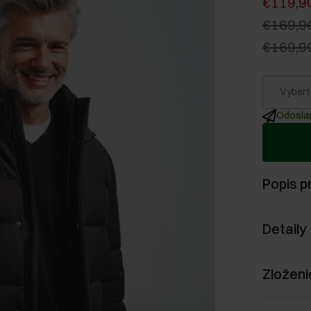
€119,9
€169,9
€169,9
Vybert
Odoslan
Popis p
Detaily
Zloženi