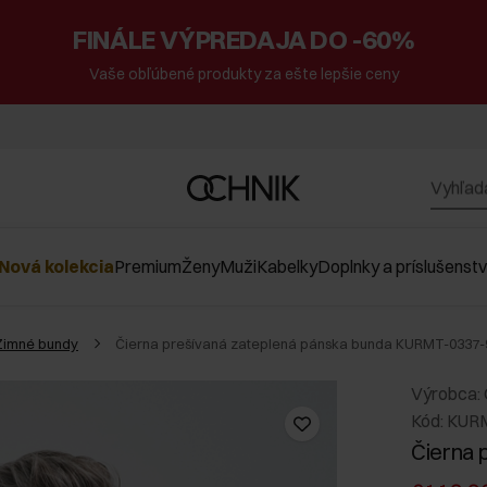
FINÁLE VÝPREDAJA DO -60%
Vaše obľúbené produkty za ešte lepšie ceny
Nová kolekcia
Premium
Ženy
Muži
Kabelky
Doplnky a príslušenst
Zimné bundy
Čierna prešívaná zateplená pánska bunda KURMT-0337-
Výrobca:
Kód: KUR
Čierna 