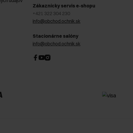
ých údajov
Zákaznícky servis e-shopu
+421 322 304 230
info@obchod.ochnik.sk
Stacionárne salóny
info@obchod.ochnik.sk