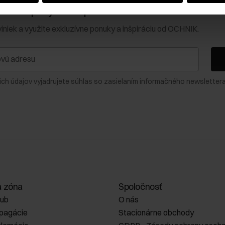
0 € na prvý nákup!
viniek a využite exkluzívne ponuky a inšpiráciu od OCHNIK.
ich údajov vyjadrujete súhlas so zasielaním informačného newslettera
a zóna
Spoločnosť
lub
O nás
opagácie
Stacionárne obchody