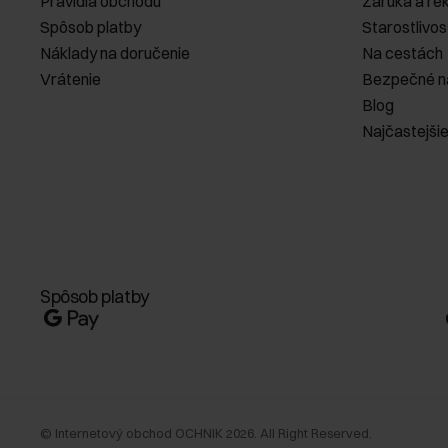
Pravidlá obchodu
Záruka a re
Spôsob platby
Starostlivos
Náklady na doručenie
Na cestách
Vrátenie
Bezpečné n
Blog
Najčastejši
Spôsob platby
©
Internetový obchod OCHNIK
2026
. All Right Reserved.