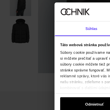
Súhlas
Táto webová stránka použív
Súbory cookie používame na s
si môžete prečítať a upravi
súbory cookie môžete tiež pr
stránke správne fungovať. Mo
reklamné správy, ktoré vás i
našu stránku, zdieľame s part
kombinovať s ďalšími údajmi, 
Odmietnuť