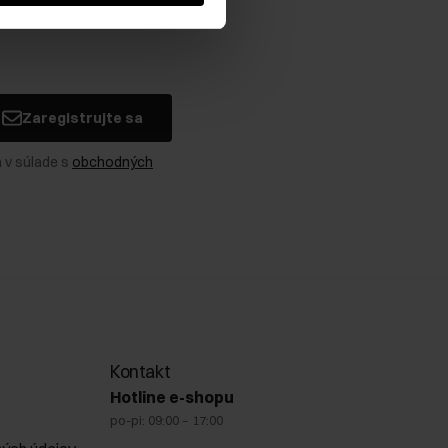
Zaregistrujte sa
 v súlade s
obchodných
Kontakt
Hotline e-shopu
po-pi: 09:00 – 17:00