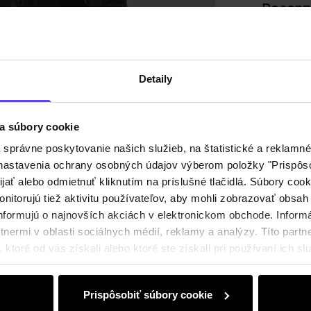
Recenz
Detaily
a súbory cookie
právne poskytovanie našich služieb, na štatistické a reklamné 
ť nastavenia ochrany osobných údajov výberom položky "Prispôso
ijať alebo odmietnuť kliknutím na príslušné tlačidlá. Súbory co
nitorujú tiež aktivitu používateľov, aby mohli zobrazovať obsah
nformujú o najnovších akciách v elektronickom obchode. Inform
nermi v oblasti sociálnych médií, reklamy a analýzy. Títo partne
ktoré od vás získali alebo ktoré ste získali pri používaní ich slu
Prispôsobiť súbory cookie