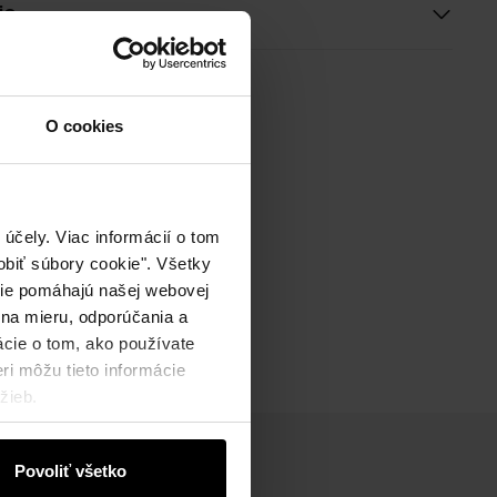
ie
O cookies
účely. Viac informácií o tom
biť súbory cookie". Všetky
okie pomáhajú našej webovej
 na mieru, odporúčania a
ácie o tom, ako používate
ri môžu tieto informácie
žieb.
Povoliť všetko