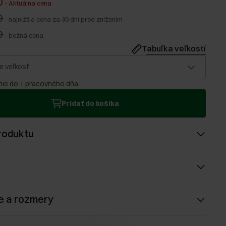
0
-
Aktuálna cena
0
-
najnižšia cena za 30 dní pred znížením
0
-
bežná cena
Tabuľka veľkostí
e veľkosť
ie do 1 pracovného dňa
Pridať do košíka
roduktu
e a rozmery