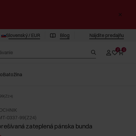
Slovenský / EUR
Blog
Nájdite predajňu
0
0
vo
Batožina
99(Z24)
 OCHNIK
MT-0337-99(Z24)
prešívaná zateplená pánska bunda