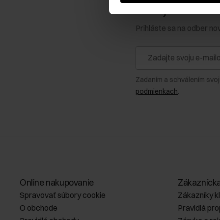
Získajte zľavu 1
Prihláste sa na odber no
Zadaním a schválením svoj
podmienkach
.
Online nakupovanie
Zákazníck
Spravovať súbory cookie
Zákazníky k
O obchode
Pravidlá pr