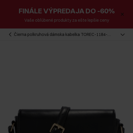
FINÁLE VÝPREDAJA DO -60%
Vaše obľúbené produkty za ešte lepšie ceny
Čierna polkruhová dámska kabelka TOREC-1184-
99(W26)