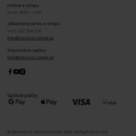
Na cestách
GDPR - Zásady ochrany osobných údajov
Hotline e-shopu
Bezpečné nakupovanie
Právne informácie
po-pi: 09:00 – 17:00
Blog
Kontakt
Najčastejšie kladené otázky (FAQ)
Zákaznícky servis e-shopu
+421 322 304 230
info@obchod.ochnik.sk
Stacionárne salóny
info@obchod.ochnik.sk
Spôsob platby
©
Internetový obchod OCHNIK
2026
. All Right Reserved.