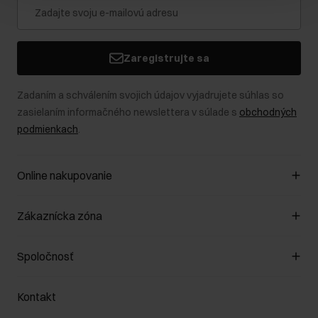
Zaregistrujte sa
Zadaním a schválením svojich údajov vyjadrujete súhlas so
zasielaním informačného newslettera v súlade s
obchodných
podmienkach
.
Online nakupovanie
Spravovať súbory cookie
Zákaznícka zóna
O obchode
Pravidlá obchodu
Zákazníky klub
Spoločnosť
Spôsob platby
Pravidlá propagácie
Náklady na doručenie
Záruka a reklamácie
O nás
Vrátenie
Kontakt
Starostlivosť o kožu
Stacionárne obchody