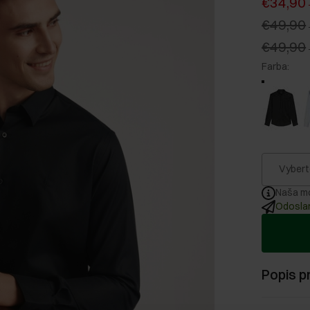
€34,90
€49,90
€49,90
Farba
:
Vybert
Naša mo
Odoslan
Popis p