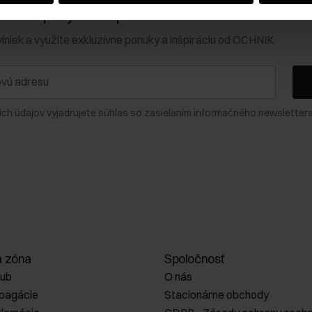
0 € na prvý nákup!
viniek a využite exkluzívne ponuky a inšpiráciu od OCHNIK.
ich údajov vyjadrujete súhlas so zasielaním informačného newslettera
a zóna
Spoločnosť
lub
O nás
opagácie
Stacionárne obchody