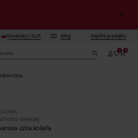
Slovenský / EUR
Blog
Nájdite predajňu
0
0
vo
Batožina
 OCHNIK
MT-0351-99(W26)
pánska úzka košeľa