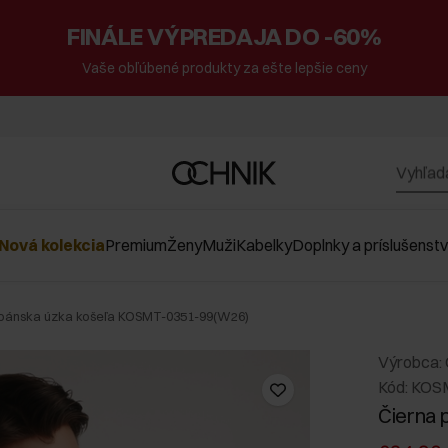
FINÁLE VÝPREDAJA DO -60%
Vaše obľúbené produkty za ešte lepšie ceny
Nová kolekcia
Premium
Ženy
Muži
Kabelky
Doplnky a príslušenst
 pánska úzka košeľa KOSMT-0351-99(W26)
Výrobca:
Kód: KOS
Čierna 