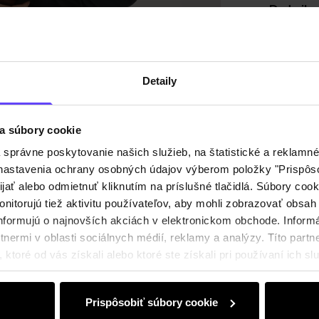
Detaily
Zloženi
Detaily
Recenz
a súbory cookie
právne poskytovanie našich služieb, na štatistické a reklamné 
ť nastavenia ochrany osobných údajov výberom položky "Prispôso
ijať alebo odmietnuť kliknutím na príslušné tlačidlá. Súbory co
nitorujú tiež aktivitu používateľov, aby mohli zobrazovať obsah
nformujú o najnovších akciách v elektronickom obchode. Inform
nermi v oblasti sociálnych médií, reklamy a analýzy. Títo partne
ktoré od vás získali alebo ktoré ste získali pri používaní ich slu
Prispôsobiť súbory cookie