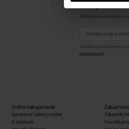
Získajte zľavu 1
Prihláste sa na odber no
Zadaním a schválením svoj
podmienkach
.
Online nakupovanie
Zákazníck
Spravovať súbory cookie
Zákazníky k
O obchode
Pravidlá pr