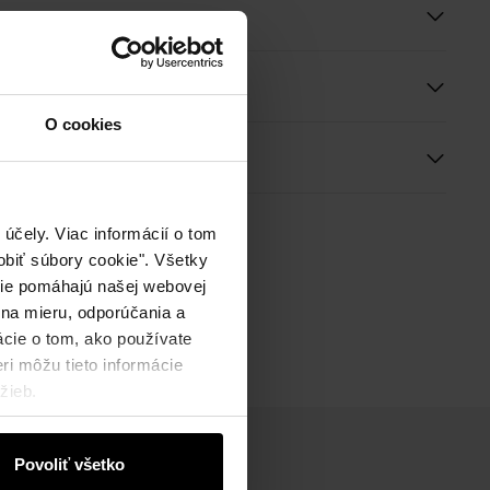
e
O cookies
ie
účely. Viac informácií o tom
biť súbory cookie". Všetky
okie pomáhajú našej webovej
 na mieru, odporúčania a
ácie o tom, ako používate
ri môžu tieto informácie
žieb.
Povoliť všetko