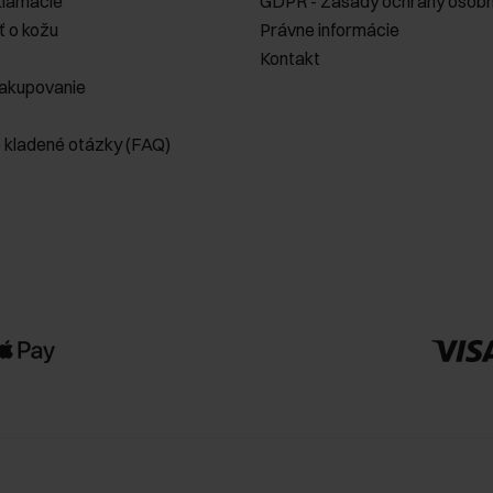
klamácie
GDPR - Zásady ochrany osobn
ť o kožu
Právne informácie
Kontakt
akupovanie
e kladené otázky (FAQ)