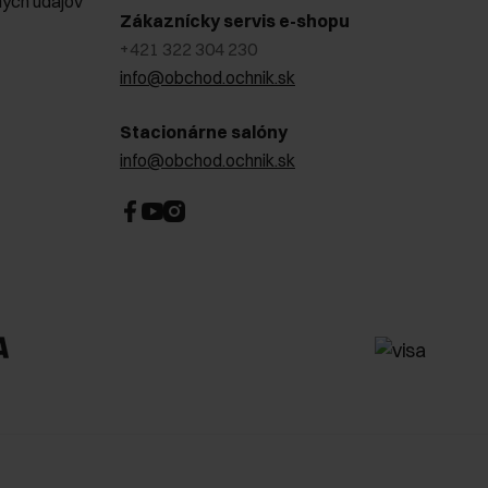
ých údajov
Zákaznícky servis e-shopu
+421 322 304 230
info@obchod.ochnik.sk
Stacionárne salóny
info@obchod.ochnik.sk