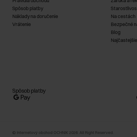
Pravidlá obchodu
Záruka a re
Spôsob platby
Starostlivos
Náklady na doručenie
Na cestách
Vrátenie
Bezpečné n
Blog
Najčastejši
Spôsob platby
©
Internetový obchod OCHNIK
2026
. All Right Reserved.