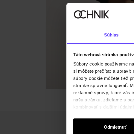
Súhlas
Táto webová stránka použív
Súbory cookie používame na s
si môžete prečítať a upravi
súbory cookie môžete tiež pr
stránke správne fungovať. Mo
reklamné správy, ktoré vás i
našu stránku, zdieľame s part
kombinovať s ďalšími údajmi, 
Odmietnuť