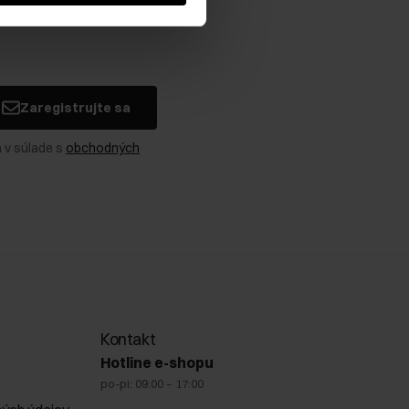
Zaregistrujte sa
 v súlade s
obchodných
Kontakt
Hotline e-shopu
po-pi: 09:00 – 17:00