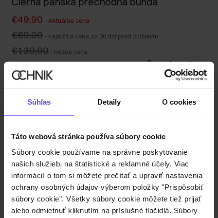
Čierna pánska prechodná bunda
€49,90
-
Aktuálna cena
€69,90
-
najnižšia cena za 30 dní pred znížením
€139,90
-
bežná cena
Tabuľka veľkostí
Vyberte veľkosť
Odoslanie do 1 pracovného dňa
Súhlas
Detaily
O cookies
Popis produktu
Táto webová stránka používa súbory cookie
Detaily
Súbory cookie používame na správne poskytovanie
našich služieb, na štatistické a reklamné účely. Viac
informácií o tom si môžete prečítať a upraviť nastavenia
Zloženie
ochrany osobných údajov výberom položky "Prispôsobiť
súbory cookie". Všetky súbory cookie môžete tiež prijať
alebo odmietnuť kliknutím na príslušné tlačidlá. Súbory
Recenzie