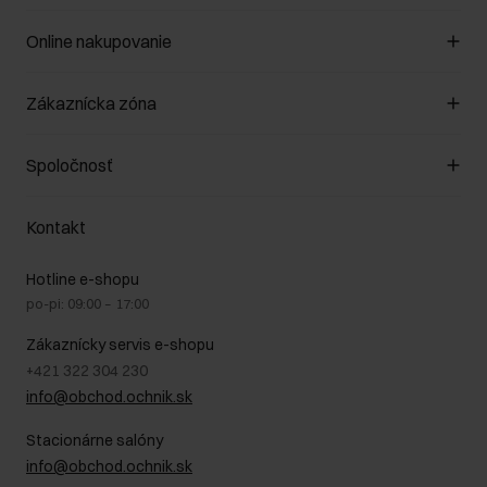
Online nakupovanie
Spravovať súbory cookie
Zákaznícka zóna
O obchode
Pravidlá obchodu
Zákazníky klub
Spoločnosť
Spôsob platby
Pravidlá propagácie
Náklady na doručenie
Záruka a reklamácie
O nás
Vrátenie
Kontakt
Starostlivosť o kožu
Stacionárne obchody
Na cestách
GDPR - Zásady ochrany osobných údajov
Hotline e-shopu
Bezpečné nakupovanie
Právne informácie
po-pi: 09:00 – 17:00
Blog
Kontakt
Najčastejšie kladené otázky (FAQ)
Zákaznícky servis e-shopu
+421 322 304 230
info@obchod.ochnik.sk
Stacionárne salóny
info@obchod.ochnik.sk