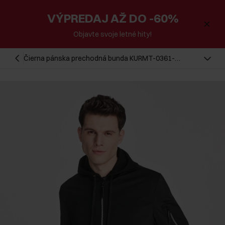
VÝPREDAJ AŽ DO -60%
Objavte svoje letné hity!
Čierna pánska prechodná bunda KURMT-0361-
99(W25)