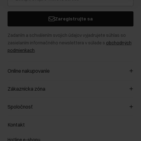
Zaregistrujte sa
Zadaním a schválením svojich údajov vyjadrujete súhlas so
zasielaním informačného newslettera v súlade s
obchodných
podmienkach
.
Online nakupovanie
Spravovať súbory cookie
Zákaznícka zóna
O obchode
Pravidlá obchodu
Zákazníky klub
Spoločnosť
Spôsob platby
Pravidlá propagácie
Náklady na doručenie
Záruka a reklamácie
O nás
Vrátenie
Kontakt
Starostlivosť o kožu
Stacionárne obchody
Na cestách
GDPR - Zásady ochrany osobných údajov
Hotline e-shopu