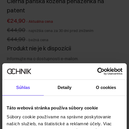
Čierna pánska kožená peňaženka na
patent
€24,90
-
Aktuálna cena
€44,90
-
najnižšia cena za 30 dní pred znížením
€44,90
-
bežná cena
Produkt nie je k dispozícii
Informujte ma o dostupnosti e-mailom.
Vaša e-mailová adresa
Súhlas
Detaily
O cookies
Upozorniť ma na dostupnosť
Táto webová stránka používa súbory cookie
Súbory cookie používame na správne poskytovanie
Popis produktu
našich služieb, na štatistické a reklamné účely. Viac