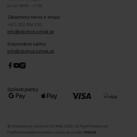
Bezpečné nakupovanie
Právne informácie
po-pi: 09:00 – 17:00
Blog
Kontakt
Najčastejšie kladené otázky (FAQ)
Zákaznícky servis e-shopu
+421 322 304 230
info@obchod.ochnik.sk
Stacionárne salóny
info@obchod.ochnik.sk
Spôsob platby
©
Internetový obchod OCHNIK
2026
. All Right Reserved.
Platforma elektronického obchodu podľa