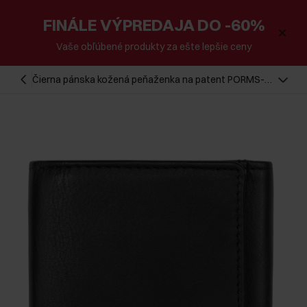
FINÁLE VÝPREDAJA DO -60%
Vaše obľúbené produkty za ešte lepšie ceny
Čierna pánska kožená peňaženka na patent PORMS-
0549A-99(Z25)