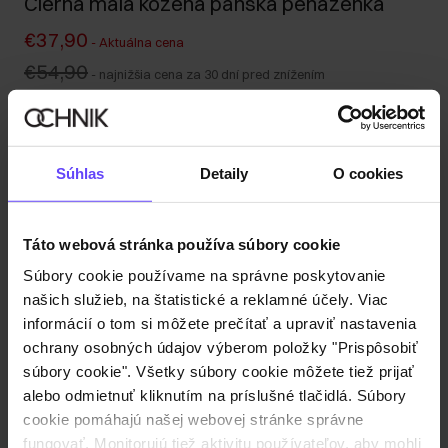
Čierna malá kožená pánska peňaženka
€37,90
-
Aktuálna cena
€54,90
-
najnižšia cena za 30 dní pred znížením
€54,90
-
bežná cena
Odoslanie do 1 pracovného dňa
Popis produktu
Súhlas
Detaily
O cookies
Detaily
Táto webová stránka používa súbory cookie
Súbory cookie používame na správne poskytovanie
Zloženie a rozmery
našich služieb, na štatistické a reklamné účely. Viac
informácií o tom si môžete prečítať a upraviť nastavenia
ochrany osobných údajov výberom položky "Prispôsobiť
Recenzie
súbory cookie". Všetky súbory cookie môžete tiež prijať
alebo odmietnuť kliknutím na príslušné tlačidlá. Súbory
cookie pomáhajú našej webovej stránke správne
fungovať. Monitorujú tiež aktivitu používateľov, aby mohli