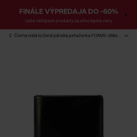
FINÁLE VÝPREDAJA DO -60%
Vaše obľúbené produkty za ešte lepšie ceny
Čierna malá kožená pánska peňaženka PORMS-0664-
99(Z25)