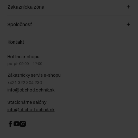
Spravovať súbory cookie
Zákaznícka zóna
O obchode
Pravidlá obchodu
Zákazníky klub
Spoločnosť
Spôsob platby
Pravidlá propagácie
Náklady na doručenie
Záruka a reklamácie
O nás
Vrátenie
Kontakt
Starostlivosť o kožu
Stacionárne obchody
Na cestách
GDPR - Zásady ochrany osobných údajov
Hotline e-shopu
Bezpečné nakupovanie
Právne informácie
po-pi: 09:00 – 17:00
Blog
Kontakt
Najčastejšie kladené otázky (FAQ)
Zákaznícky servis e-shopu
+421 322 304 230
info@obchod.ochnik.sk
Stacionárne salóny
info@obchod.ochnik.sk